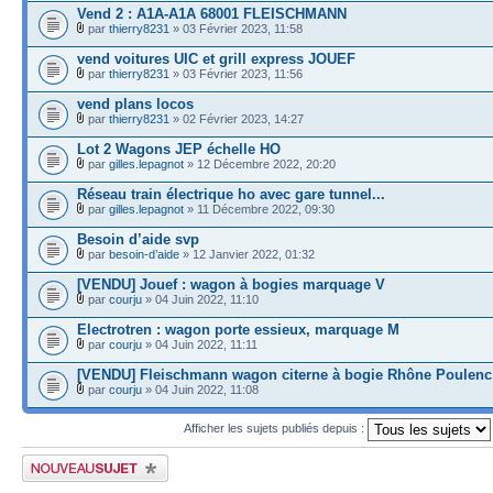
Vend 2 : A1A-A1A 68001 FLEISCHMANN
par
thierry8231
» 03 Février 2023, 11:58
vend voitures UIC et grill express JOUEF
par
thierry8231
» 03 Février 2023, 11:56
vend plans locos
par
thierry8231
» 02 Février 2023, 14:27
Lot 2 Wagons JEP échelle HO
par
gilles.lepagnot
» 12 Décembre 2022, 20:20
Réseau train électrique ho avec gare tunnel...
par
gilles.lepagnot
» 11 Décembre 2022, 09:30
Besoin d’aide svp
par
besoin-d’aide
» 12 Janvier 2022, 01:32
[VENDU] Jouef : wagon à bogies marquage V
par
courju
» 04 Juin 2022, 11:10
Electrotren : wagon porte essieux, marquage M
par
courju
» 04 Juin 2022, 11:11
[VENDU] Fleischmann wagon citerne à bogie Rhône Poulenc
par
courju
» 04 Juin 2022, 11:08
Afficher les sujets publiés depuis :
Publier un nouveau sujet