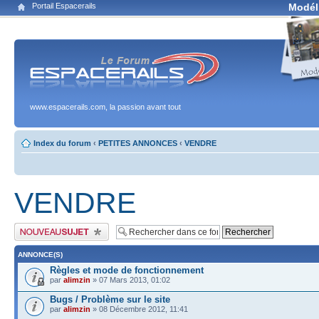
Portail Espacerails
Modél
www.espacerails.com, la passion avant tout
Index du forum
‹
PETITES ANNONCES
‹
VENDRE
VENDRE
Publier un nouveau sujet
ANNONCE(S)
Règles et mode de fonctionnement
par
alimzin
» 07 Mars 2013, 01:02
Bugs / Problème sur le site
par
alimzin
» 08 Décembre 2012, 11:41