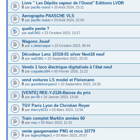
Livre " Les Dépôts vapeur de l'Ouest" Editions LVDR
par
pacific-ouest
» 20 Août 2024, 23:11
Aerographe PAASCHE VLS
par
pacific-ouest
» 20 Août 2024, 22:59
quelle pente ?
par
waf1961
» 23 Octobre 2023, 13:27
Wagons Jouef
par
c.delarnaque
» 23 Octobre 2023, 08:44
Décodeur Lenz 10318-01 silver Next18 neuf
par
waf1961
» 23 Septembre 2023, 20:20
Vends 1 loco électrique digitalisée à l'état neuf
par
coquelicot94
» 05 Février 2020, 11:22
vend voitures LS model et Fleismann
par
garedefourques2
» 10 Septembre 2023, 19:35
[VENTE] REE-Y-2126-Baisse du prix
par
pn-49
» 16 Janvier 2023, 13:00
TGV Paris Lyon de Christian Royer
par
thierry8231
» 03 Mars 2023, 12:58
Train complet Marklin années 60
par
vwy
» 05 Mars 2023, 11:10
vente gaugemaster PM1 et roco 10779
par
lagierphilippe1
» 03 Mars 2023, 20:57