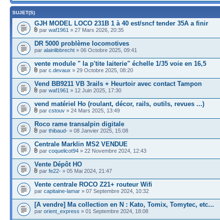
SUJET(S)
GJH MODEL LOCO 231B 1 à 40 est/sncf tender 35A a finir
par
waf1961
» 27 Mars 2026, 20:35
DR 5000 problème locomotives
par
alainlibbrecht
» 06 Octobre 2025, 09:41
vente module " la p'tite laiterie" échelle 1/35 voie en 16,5
par
c.devaux
» 29 Octobre 2025, 08:20
Vend BB9211 VB 3rails + Heurtoir avec contact Tampon
par
waf1961
» 12 Juin 2025, 17:30
vend matériel Ho (roulant, décor, rails, outils, revues ...)
par
cstouv
» 24 Mars 2025, 13:49
Roco rame transalpin digitale
par
thibaud-
» 08 Janvier 2025, 15:08
Centrale Marklin MS2 VENDUE
par
coquelicot94
» 22 Novembre 2024, 12:43
Vente Dépôt HO
par
fe22-
» 05 Mai 2024, 21:47
Vente centrale ROCO Z21+ routeur Wifi
par
capitaine-lamar
» 07 Septembre 2024, 10:32
[A vendre] Ma collection en N : Kato, Tomix, Tomytec, etc...
par
orient_express
» 01 Septembre 2024, 18:08