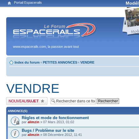
Portail Espacerails
Modél
www.espacerails.com, la passion avant tout
Index du forum
‹
PETITES ANNONCES
‹
VENDRE
VENDRE
Publier un nouveau sujet
ANNONCE(S)
Règles et mode de fonctionnement
par
alimzin
» 07 Mars 2013, 01:02
Bugs / Problème sur le site
par
alimzin
» 08 Décembre 2012, 11:41