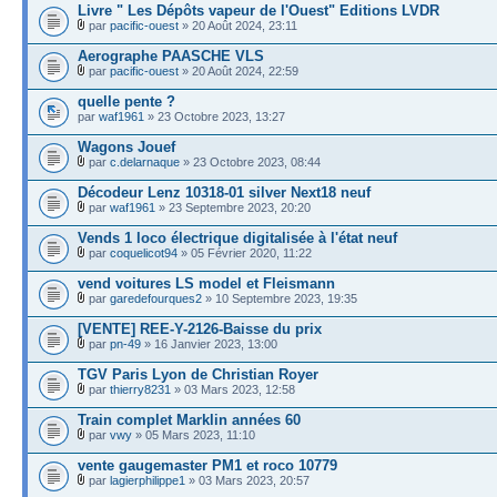
Livre " Les Dépôts vapeur de l'Ouest" Editions LVDR
par
pacific-ouest
» 20 Août 2024, 23:11
Aerographe PAASCHE VLS
par
pacific-ouest
» 20 Août 2024, 22:59
quelle pente ?
par
waf1961
» 23 Octobre 2023, 13:27
Wagons Jouef
par
c.delarnaque
» 23 Octobre 2023, 08:44
Décodeur Lenz 10318-01 silver Next18 neuf
par
waf1961
» 23 Septembre 2023, 20:20
Vends 1 loco électrique digitalisée à l'état neuf
par
coquelicot94
» 05 Février 2020, 11:22
vend voitures LS model et Fleismann
par
garedefourques2
» 10 Septembre 2023, 19:35
[VENTE] REE-Y-2126-Baisse du prix
par
pn-49
» 16 Janvier 2023, 13:00
TGV Paris Lyon de Christian Royer
par
thierry8231
» 03 Mars 2023, 12:58
Train complet Marklin années 60
par
vwy
» 05 Mars 2023, 11:10
vente gaugemaster PM1 et roco 10779
par
lagierphilippe1
» 03 Mars 2023, 20:57