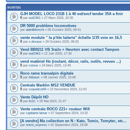
SUJET(S)
GJH MODEL LOCO 231B 1 à 40 est/sncf tender 35A a finir
par
waf1961
» 27 Mars 2026, 20:35
DR 5000 problème locomotives
par
alainlibbrecht
» 06 Octobre 2025, 09:41
vente module " la p'tite laiterie" échelle 1/35 voie en 16,5
par
c.devaux
» 29 Octobre 2025, 08:20
Vend BB9211 VB 3rails + Heurtoir avec contact Tampon
par
waf1961
» 12 Juin 2025, 17:30
vend matériel Ho (roulant, décor, rails, outils, revues ...)
par
cstouv
» 24 Mars 2025, 13:49
Roco rame transalpin digitale
par
thibaud-
» 08 Janvier 2025, 15:08
Centrale Marklin MS2 VENDUE
par
coquelicot94
» 22 Novembre 2024, 12:43
Vente Dépôt HO
par
fe22-
» 05 Mai 2024, 21:47
Vente centrale ROCO Z21+ routeur Wifi
par
capitaine-lamar
» 07 Septembre 2024, 10:32
[A vendre] Ma collection en N : Kato, Tomix, Tomytec, etc...
par
orient_express
» 01 Septembre 2024, 18:08