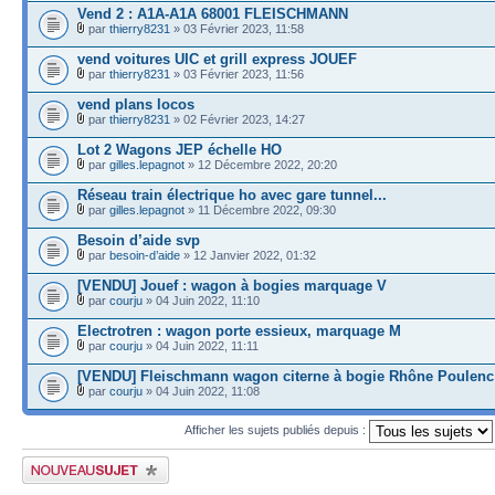
Vend 2 : A1A-A1A 68001 FLEISCHMANN
par
thierry8231
» 03 Février 2023, 11:58
vend voitures UIC et grill express JOUEF
par
thierry8231
» 03 Février 2023, 11:56
vend plans locos
par
thierry8231
» 02 Février 2023, 14:27
Lot 2 Wagons JEP échelle HO
par
gilles.lepagnot
» 12 Décembre 2022, 20:20
Réseau train électrique ho avec gare tunnel...
par
gilles.lepagnot
» 11 Décembre 2022, 09:30
Besoin d’aide svp
par
besoin-d’aide
» 12 Janvier 2022, 01:32
[VENDU] Jouef : wagon à bogies marquage V
par
courju
» 04 Juin 2022, 11:10
Electrotren : wagon porte essieux, marquage M
par
courju
» 04 Juin 2022, 11:11
[VENDU] Fleischmann wagon citerne à bogie Rhône Poulenc
par
courju
» 04 Juin 2022, 11:08
Afficher les sujets publiés depuis :
Publier un nouveau sujet