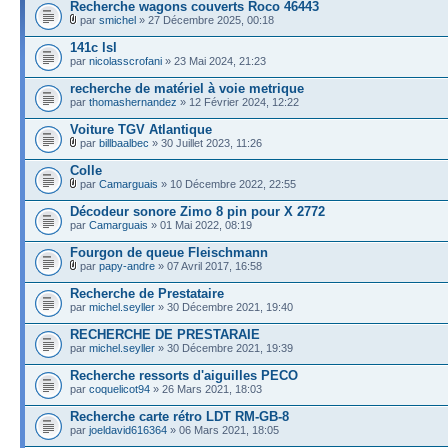
Recherche wagons couverts Roco 46443
par
smichel
» 27 Décembre 2025, 00:18
141c lsl
par
nicolasscrofani
» 23 Mai 2024, 21:23
recherche de matériel à voie metrique
par
thomashernandez
» 12 Février 2024, 12:22
Voiture TGV Atlantique
par
billbaalbec
» 30 Juillet 2023, 11:26
Colle
par
Camarguais
» 10 Décembre 2022, 22:55
Décodeur sonore Zimo 8 pin pour X 2772
par
Camarguais
» 01 Mai 2022, 08:19
Fourgon de queue Fleischmann
par
papy-andre
» 07 Avril 2017, 16:58
Recherche de Prestataire
par
michel.seyller
» 30 Décembre 2021, 19:40
RECHERCHE DE PRESTARAIE
par
michel.seyller
» 30 Décembre 2021, 19:39
Recherche ressorts d'aiguilles PECO
par
coquelicot94
» 26 Mars 2021, 18:03
Recherche carte rétro LDT RM-GB-8
par
joeldavid616364
» 06 Mars 2021, 18:05