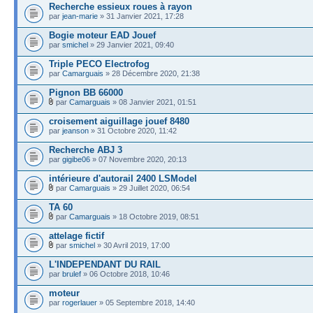
Recherche essieux roues à rayon
par
jean-marie
» 31 Janvier 2021, 17:28
Bogie moteur EAD Jouef
par
smichel
» 29 Janvier 2021, 09:40
Triple PECO Electrofog
par
Camarguais
» 28 Décembre 2020, 21:38
Pignon BB 66000
par
Camarguais
» 08 Janvier 2021, 01:51
croisement aiguillage jouef 8480
par
jeanson
» 31 Octobre 2020, 11:42
Recherche ABJ 3
par
gigibe06
» 07 Novembre 2020, 20:13
intérieure d'autorail 2400 LSModel
par
Camarguais
» 29 Juillet 2020, 06:54
TA 60
par
Camarguais
» 18 Octobre 2019, 08:51
attelage fictif
par
smichel
» 30 Avril 2019, 17:00
L'INDEPENDANT DU RAIL
par
brulef
» 06 Octobre 2018, 10:46
moteur
par
rogerlauer
» 05 Septembre 2018, 14:40