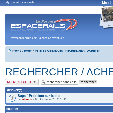
Portail Espacerails
Modél
www.espacerails.com, la passion avant tout
Index du forum
‹
PETITES ANNONCES
‹
RECHERCHER / ACHETER
RECHERCHER / ACH
Publier un nouveau sujet
ANNONCE(S)
Bugs / Problème sur le site
par
alimzin
» 08 Décembre 2012, 11:41
SUJET(S)