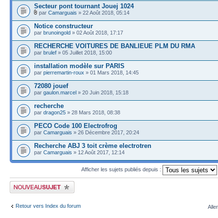
Secteur pont tournant Jouej 1024
par
Camarguais
» 22 Août 2018, 05:14
Notice constructeur
par
brunoingold
» 02 Août 2018, 17:17
RECHERCHE VOITURES DE BANLIEUE PLM DU RMA
par
brulef
» 05 Juillet 2018, 15:00
installation modèle sur PARIS
par
pierremartin-roux
» 01 Mars 2018, 14:45
72080 jouef
par
gaulon.marcel
» 20 Juin 2018, 15:18
recherche
par
dragon25
» 28 Mars 2018, 08:38
PECO Code 100 Electrofrog
par
Camarguais
» 26 Décembre 2017, 20:24
Recherche ABJ 3 toit crème electrotren
par
Camarguais
» 12 Août 2017, 12:14
Afficher les sujets publiés depuis :
Publier un nouveau sujet
Retour vers Index du forum
Alle