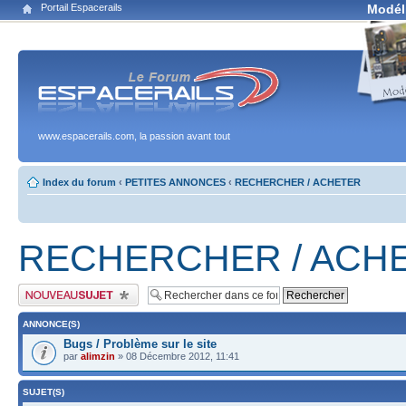
Portail Espacerails
Modél
www.espacerails.com, la passion avant tout
Index du forum
‹
PETITES ANNONCES
‹
RECHERCHER / ACHETER
RECHERCHER / ACH
Publier un nouveau sujet
ANNONCE(S)
Bugs / Problème sur le site
par
alimzin
» 08 Décembre 2012, 11:41
SUJET(S)