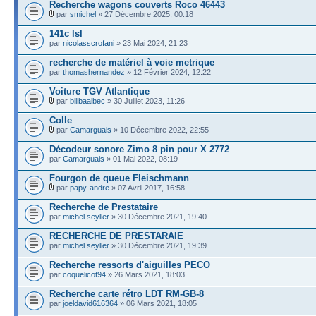
Recherche wagons couverts Roco 46443
par
smichel
» 27 Décembre 2025, 00:18
141c lsl
par
nicolasscrofani
» 23 Mai 2024, 21:23
recherche de matériel à voie metrique
par
thomashernandez
» 12 Février 2024, 12:22
Voiture TGV Atlantique
par
billbaalbec
» 30 Juillet 2023, 11:26
Colle
par
Camarguais
» 10 Décembre 2022, 22:55
Décodeur sonore Zimo 8 pin pour X 2772
par
Camarguais
» 01 Mai 2022, 08:19
Fourgon de queue Fleischmann
par
papy-andre
» 07 Avril 2017, 16:58
Recherche de Prestataire
par
michel.seyller
» 30 Décembre 2021, 19:40
RECHERCHE DE PRESTARAIE
par
michel.seyller
» 30 Décembre 2021, 19:39
Recherche ressorts d'aiguilles PECO
par
coquelicot94
» 26 Mars 2021, 18:03
Recherche carte rétro LDT RM-GB-8
par
joeldavid616364
» 06 Mars 2021, 18:05