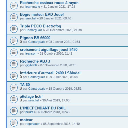
Recherche essieux roues à rayon
par
jean-marie
» 31 Janvier 2021, 17:28
Bogie moteur EAD Jouef
par
smichel
» 29 Janvier 2021, 09:40
Triple PECO Electrofog
par
Camarguais
» 28 Décembre 2020, 21:38
Pignon BB 66000
par
Camarguais
» 08 Janvier 2021, 01:51
croisement aiguillage jouef 8480
par
jeanson
» 31 Octobre 2020, 11:42
Recherche ABJ 3
par
gigibe06
» 07 Novembre 2020, 20:13
intérieure d'autorail 2400 LSModel
par
Camarguais
» 29 Juillet 2020, 06:54
TA 60
par
Camarguais
» 18 Octobre 2019, 08:51
attelage fictif
par
smichel
» 30 Avril 2019, 17:00
L'INDEPENDANT DU RAIL
par
brulef
» 06 Octobre 2018, 10:46
moteur
par
rogerlauer
» 05 Septembre 2018, 14:40