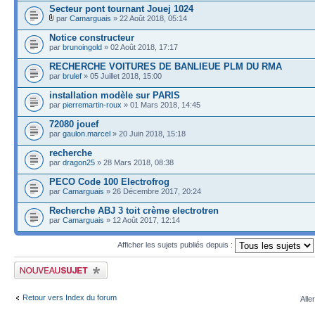
Secteur pont tournant Jouej 1024
par
Camarguais
» 22 Août 2018, 05:14
Notice constructeur
par
brunoingold
» 02 Août 2018, 17:17
RECHERCHE VOITURES DE BANLIEUE PLM DU RMA
par
brulef
» 05 Juillet 2018, 15:00
installation modèle sur PARIS
par
pierremartin-roux
» 01 Mars 2018, 14:45
72080 jouef
par
gaulon.marcel
» 20 Juin 2018, 15:18
recherche
par
dragon25
» 28 Mars 2018, 08:38
PECO Code 100 Electrofrog
par
Camarguais
» 26 Décembre 2017, 20:24
Recherche ABJ 3 toit crème electrotren
par
Camarguais
» 12 Août 2017, 12:14
Afficher les sujets publiés depuis :
Publier un nouveau sujet
Retour vers Index du forum
Alle