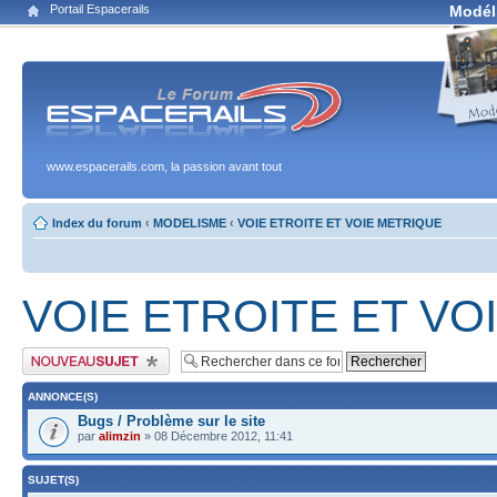
Portail Espacerails
Modél
www.espacerails.com, la passion avant tout
Index du forum
‹
MODELISME
‹
VOIE ETROITE ET VOIE METRIQUE
VOIE ETROITE ET VO
Publier un nouveau sujet
ANNONCE(S)
Bugs / Problème sur le site
par
alimzin
» 08 Décembre 2012, 11:41
SUJET(S)