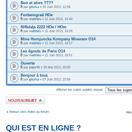
Bon et alors ????
par
jpfurka
» 10 Juin 2013, 12:58
Fontanograd HOe
par
matthieu
» 11 Juin 2013, 19:40
Riffelalp 2222 HOe / HOm
par
matthieu
» 11 Juin 2013, 19:26
Mine Hornjuncka Kompany Minerare O14
par
matthieu
» 11 Juin 2013, 19:17
Les égouts de Paris O14
par
matthieu
» 11 Juin 2013, 18:51
Ouverte
par
papy49
» 25 Mai 2013, 20:05
Bonjour à tous
par
jpfurka
» 07 Juin 2013, 15:56
Afficher les sujets publiés depuis :
Publier un nouveau sujet
Retour vers Index du forum
Alle
QUI EST EN LIGNE ?