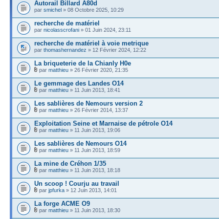
Autorail Billard A80d
par
smichel
» 08 Octobre 2025, 10:29
recherche de matériel
par
nicolasscrofani
» 01 Juin 2024, 23:11
recherche de matériel à voie metrique
par
thomashernandez
» 12 Février 2024, 12:22
La briqueterie de la Chianly H0e
par
matthieu
» 26 Février 2020, 21:35
Le gemmage des Landes O14
par
matthieu
» 11 Juin 2013, 18:41
Les sablières de Nemours version 2
par
matthieu
» 26 Février 2014, 13:37
Exploitation Seine et Marnaise de pétrole O14
par
matthieu
» 11 Juin 2013, 19:06
Les sablières de Nemours O14
par
matthieu
» 11 Juin 2013, 18:59
La mine de Créhon 1/35
par
matthieu
» 11 Juin 2013, 18:18
Un scoop ! Courju au travail
par
jpfurka
» 12 Juin 2013, 14:01
La forge ACME O9
par
matthieu
» 11 Juin 2013, 18:30