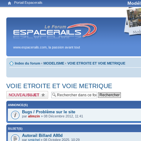
Portail Espacerails
Modél
www.espacerails.com, la passion avant tout
Index du forum
‹
MODELISME
‹
VOIE ETROITE ET VOIE METRIQUE
VOIE ETROITE ET VOIE METRIQUE
Publier un nouveau sujet
ANNONCE(S)
Bugs / Problème sur le site
par
alimzin
» 08 Décembre 2012, 11:41
SUJET(S)
Autorail Billard A80d
par
smichel
» 08 Octobre 2025, 10:29