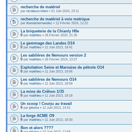
recherche de matériel
par
nicolasscrofani
» 01 Juin 2024, 23:11
recherche de matériel à voie metrique
par
thomashernandez
» 12 Février 2024, 12:22
La briqueterie de la Chianly H0e
par
matthieu
» 26 Février 2020, 21:35
Le gemmage des Landes O14
par
matthieu
» 11 Juin 2013, 18:41
Les sablières de Nemours version 2
par
matthieu
» 26 Février 2014, 13:37
Exploitation Seine et Marnaise de pétrole O14
par
matthieu
» 11 Juin 2013, 19:06
Les sablières de Nemours O14
par
matthieu
» 11 Juin 2013, 18:59
La mine de Créhon 1/35
par
matthieu
» 11 Juin 2013, 18:18
Un scoop ! Courju au travail
par
jpfurka
» 12 Juin 2013, 14:01
La forge ACME O9
par
matthieu
» 11 Juin 2013, 18:30
Bon et alors ????
par
jpfurka
» 10 Juin 2013, 12:58