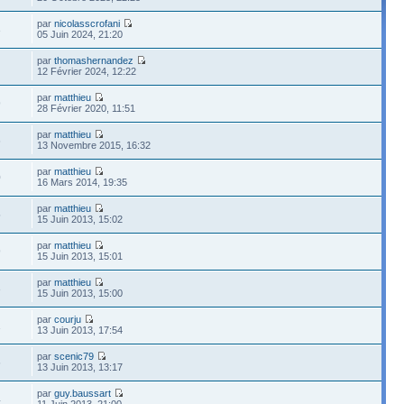
par
nicolasscrofani
3
05 Juin 2024, 21:20
par
thomashernandez
12 Février 2024, 12:22
par
matthieu
9
28 Février 2020, 11:51
par
matthieu
6
13 Novembre 2015, 16:32
par
matthieu
0
16 Mars 2014, 19:35
par
matthieu
5
15 Juin 2013, 15:02
par
matthieu
9
15 Juin 2013, 15:01
par
matthieu
3
15 Juin 2013, 15:00
par
courju
1
13 Juin 2013, 17:54
par
scenic79
6
13 Juin 2013, 13:17
par
guy.baussart
4
11 Juin 2013, 21:00