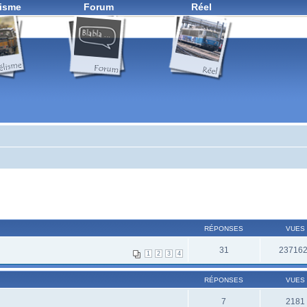
isme
Forum
Réel
RÉPONSES
VUES
31
23716
1
2
3
4
RÉPONSES
VUES
7
2181