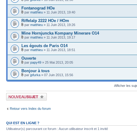
Fontanograd HOe
par
matthieu
» 11 Juin 2013, 19:40
Riffelalp 2222 HOe / HOm
par
matthieu
» 11 Juin 2013, 19:26
Mine Hornjuncka Kompany Minerare O14
par
matthieu
» 11 Juin 2013, 19:17
Les égouts de Paris O14
par
matthieu
» 11 Juin 2013, 18:51
Ouverte
par
papy49
» 25 Mai 2013, 20:05
Bonjour à tous
par
jpfurka
» 07 Juin 2013, 15:56
Afficher les suj
Publier un nouveau sujet
Retour vers Index du forum
QUI EST EN LIGNE ?
Utilisateur(s) parcourant ce forum : Aucun utilisateur inscrit et 1 invité