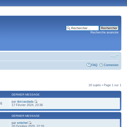
Recherche avancée
FAQ
Connexion
18 sujets • Page
1
sur
1
DERNIER MESSAGE
par
dorcasdada
26
17 Février 2024, 23:36
DERNIER MESSAGE
par
smichel
20 Octobre 2025, 22:25