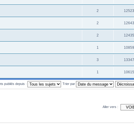
2
1252
2
1264
2
1243
1
1085
3
1334
1
1061
ets publiés depuis :
Trier par
Aller vers :