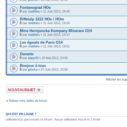
Fontanograd HOe
par
matthieu
» 11 Juin 2013, 19:40
Riffelalp 2222 HOe / HOm
par
matthieu
» 11 Juin 2013, 19:26
Mine Hornjuncka Kompany Minerare O14
par
matthieu
» 11 Juin 2013, 19:17
Les égouts de Paris O14
par
matthieu
» 11 Juin 2013, 18:51
Ouverte
par
papy49
» 25 Mai 2013, 20:05
Bonjour à tous
par
jpfurka
» 07 Juin 2013, 15:56
Afficher les suj
Publier un nouveau sujet
Retour vers Index du forum
QUI EST EN LIGNE ?
Utilisateur(s) parcourant ce forum : Aucun utilisateur inscrit et 1 invité