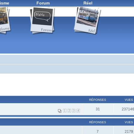
isme
Forum
Réel
RÉPONSES
VUES
31
23714
1
2
3
4
RÉPONSES
VUES
7
2179