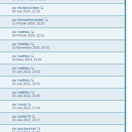
par
nicolasscrofani
2
05 Juin 2024, 21:20
par
thomashernandez
12 Février 2024, 12:22
par
matthieu
8
28 Février 2020, 11:51
par
matthieu
4
13 Novembre 2015, 16:32
par
matthieu
9
16 Mars 2014, 19:35
par
matthieu
5
15 Juin 2013, 15:02
par
matthieu
9
15 Juin 2013, 15:01
par
matthieu
2
15 Juin 2013, 15:00
par
courju
1
13 Juin 2013, 17:54
par
scenic79
4
13 Juin 2013, 13:17
par
guy.baussart
3
11 Juin 2013, 21:00