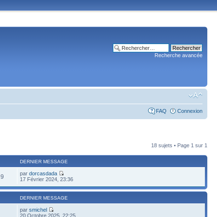
Recherche avancée
FAQ
Connexion
18 sujets • Page
1
sur
1
DERNIER MESSAGE
par
dorcasdada
69
17 Février 2024, 23:36
DERNIER MESSAGE
par
smichel
20 Octobre 2025, 22:25