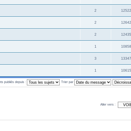
2
1252
2
1264
2
1243
1
1085
3
1334
1
1061
ets publiés depuis :
Trier par
Aller vers :