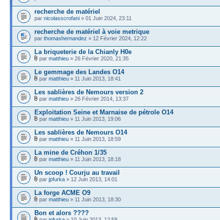
recherche de matériel
par
nicolasscrofani
» 01 Juin 2024, 23:11
recherche de matériel à voie metrique
par
thomashernandez
» 12 Février 2024, 12:22
La briqueterie de la Chianly H0e
par
matthieu
» 26 Février 2020, 21:35
Le gemmage des Landes O14
par
matthieu
» 11 Juin 2013, 18:41
Les sablières de Nemours version 2
par
matthieu
» 26 Février 2014, 13:37
Exploitation Seine et Marnaise de pétrole O14
par
matthieu
» 11 Juin 2013, 19:06
Les sablières de Nemours O14
par
matthieu
» 11 Juin 2013, 18:59
La mine de Créhon 1/35
par
matthieu
» 11 Juin 2013, 18:18
Un scoop ! Courju au travail
par
jpfurka
» 12 Juin 2013, 14:01
La forge ACME O9
par
matthieu
» 11 Juin 2013, 18:30
Bon et alors ????
par
jpfurka
» 10 Juin 2013, 12:58