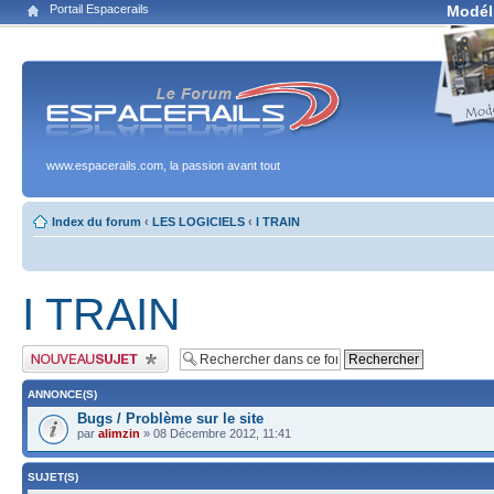
Portail Espacerails
Modél
www.espacerails.com, la passion avant tout
Index du forum
‹
LES LOGICIELS
‹
I TRAIN
I TRAIN
Publier un nouveau sujet
ANNONCE(S)
Bugs / Problème sur le site
par
alimzin
» 08 Décembre 2012, 11:41
SUJET(S)