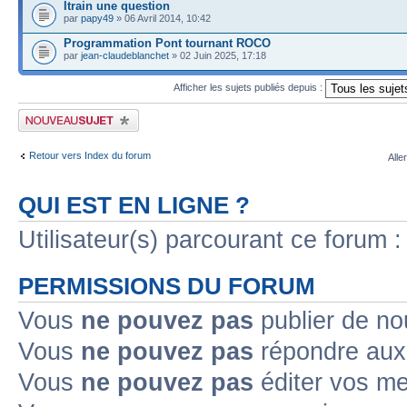
Itrain une question
par
papy49
» 06 Avril 2014, 10:42
Programmation Pont tournant ROCO
par
jean-claudeblanchet
» 02 Juin 2025, 17:18
Afficher les sujets publiés depuis :
Publier un nouveau sujet
Retour vers Index du forum
Alle
QUI EST EN LIGNE ?
Utilisateur(s) parcourant ce forum : 
PERMISSIONS DU FORUM
Vous
ne pouvez pas
publier de no
Vous
ne pouvez pas
répondre aux 
Vous
ne pouvez pas
éditer vos m