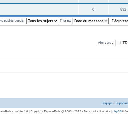
0
832
ets publiés depuis :
Trier par
Aller vers :
L’équipe
•
Supprime
aceRails.com Ver 4.0 | Copyright EspaceRails @ 2003 - 2012 - Tous droits réservés |
phpBB
® F