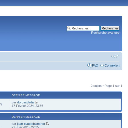
Recherche avancée
FAQ
Connexion
2 sujets • Page
1
sur
1
DERNIER MESSAGE
par
dorcasdada
49
17 Février 2024, 23:36
DERNIER MESSAGE
par
jean-claudeblanchet
5
27 Juin 2025, 22:35