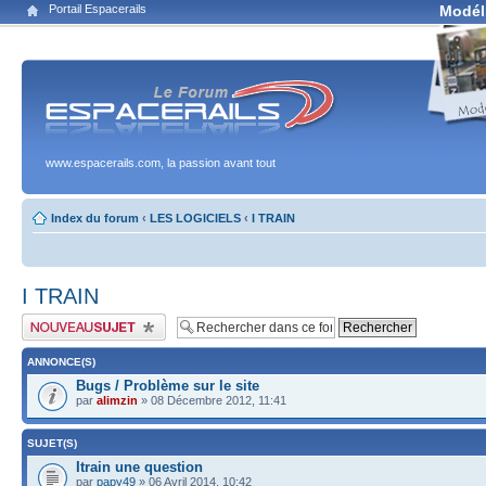
Portail Espacerails
Modél
www.espacerails.com, la passion avant tout
Index du forum
‹
LES LOGICIELS
‹
I TRAIN
I TRAIN
Publier un nouveau sujet
ANNONCE(S)
Bugs / Problème sur le site
par
alimzin
» 08 Décembre 2012, 11:41
SUJET(S)
Itrain une question
par
papy49
» 06 Avril 2014, 10:42