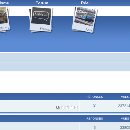
isme
Forum
Réel
RÉPONSES
VUES
31
23721
1
2
3
4
RÉPONSES
VUES
6
3380