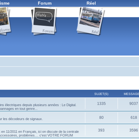
isme
Forum
Réel
SUJET(S)
MESSAGE
1335
9037
ns électriques depuis plusieurs années : Le Digital.
pannages en tout genre...
80
618
ur les décodeurs de signaux.
393
3596
en 11/2011 en Français, ici on discute de la centrale
d'accessoires, problèmes.... c'est VOTRE FORUM