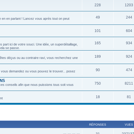
228
1203
49
244
e en en parlant ! Lancez vous après tout on peut
101
604
165
934
part ici de votre souci. Une idée, un superdétaillage,
 cela se passe.
189
924
êtes déçus ou au contraire ravi, vous recherchez une
90
474
s vous demandez ou vous pouvez le trouver... posez
ONS
750
8211
ces conseils afin que nous puissions tous soit vous
18
81
nt
RÉPONSES
VUES
31
23713