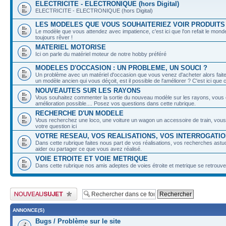
ELECTRICITE - ELECTRONIQUE (hors Digital)
ELECTRICITE - ELECTRONIQUE (hors Digital)
LES MODELES QUE VOUS SOUHAITERIEZ VOIR PRODUITS
Le modèle que vous attendez avec impatience, c'est ici que l'on refait le mond
toujours rêver !
MATERIEL MOTORISE
Ici on parle du matériel moteur de notre hobby préféré
MODELES D'OCCASION : UN PROBLEME, UN SOUCI ?
Un problème avec un matériel d'occasion que vous venez d'acheter alors faites 
un modèle ancien qui vous déçoit, est il possible de l'améliorer ? C'est ici que
NOUVEAUTES SUR LES RAYONS
Vous souhaitez commenter la sortie du nouveau modèle sur les rayons, vous 
amélioration possible.... Posez vos questions dans cette rubrique.
RECHERCHE D'UN MODELE
Vous recherchez une loco, une voiture un wagon un accessoire de train, vou
votre question ici
VOTRE RESEAU, VOS REALISATIONS, VOS INTERROGATI
Dans cette rubrique faites nous part de vos réalisations, vos recherches astu
aider ou partager ce que vous avez réalisé.
VOIE ETROITE ET VOIE METRIQUE
Dans cette rubrique nos amis adeptes de voies étroite et metrique se retrouve
Publier un nouveau sujet
ANNONCE(S)
Bugs / Problème sur le site