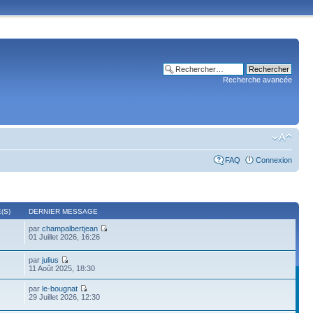
Recherche avancée
FAQ
Connexion
(S)
DERNIER MESSAGE
par
champalbertjean
01 Juillet 2026, 16:26
par
julius
11 Août 2025, 18:30
par
le-bougnat
29 Juillet 2026, 12:30