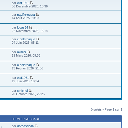
par
waf1961
06 Décembre 2025, 10:39
par
pacific-ouest
14 Août 2025, 23:37
par
lucas34
22 Novembre 2025, 15:14
par
c.delarnaque
04 Juin 2026, 05:11
par
minifer
19 Mars 2026, 09:35
par
c.delarnaque
13 Février 2026, 21:06
par
waf1961
19 Juin 2026, 10:34
par
smichel
20 Octobre 2025, 22:25
0 sujets • Page
1
sur
1
DERNIER MESSAGE
par
dorcasdada
72