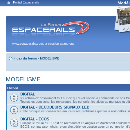
Portail Espacerails
Modél
www.espacerails.com, la passion avant tout
Index du forum
‹
MODELISME
MODELISME
FORUM
DIGITAL
Ici, retrouvez absolument tout sur ce qui revolutionne la commande de nos trai
Toutes les questions, les remarques, les conseils, les aides au montage et dé
DIGITAL - DECODEURS SIGNAUX LEB
Cette rubrique est consacrée aux diverses problèmes que vous rencontrez s
DIGITAL - ECOS
Puisque le forum d ESU est en Allemand et en Anglais et Maintenant seulement 
ECOS, comparaison choix retour d'expérience gestion avec un pc, gestion 