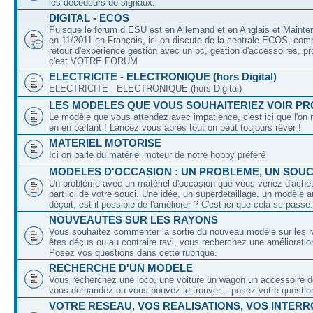
les décodeurs de signaux.
DIGITAL - ECOS
Puisque le forum d ESU est en Allemand et en Anglais et Mainte
en 11/2011 en Français, ici on discute de la centrale ECOS, com
retour d'expérience gestion avec un pc, gestion d'accessoires, pr
c'est VOTRE FORUM
ELECTRICITE - ELECTRONIQUE (hors Digital)
ELECTRICITE - ELECTRONIQUE (hors Digital)
LES MODELES QUE VOUS SOUHAITERIEZ VOIR PR
Le modèle que vous attendez avec impatience, c'est ici que l'on 
en en parlant ! Lancez vous après tout on peut toujours rêver !
MATERIEL MOTORISE
Ici on parle du matériel moteur de notre hobby préféré
MODELES D'OCCASION : UN PROBLEME, UN SOUCI
Un problème avec un matériel d'occasion que vous venez d'achete
part ici de votre souci. Une idée, un superdétaillage, un modèle 
déçoit, est il possible de l'améliorer ? C'est ici que cela se passe.
NOUVEAUTES SUR LES RAYONS
Vous souhaitez commenter la sortie du nouveau modèle sur les 
êtes déçus ou au contraire ravi, vous recherchez une amélioration
Posez vos questions dans cette rubrique.
RECHERCHE D'UN MODELE
Vous recherchez une loco, une voiture un wagon un accessoire de
vous demandez ou vous pouvez le trouver... posez votre question
VOTRE RESEAU, VOS REALISATIONS, VOS INTER