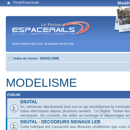
Portail Espacerails
Modél
www.espacerails.com, la passion avant tout
Index du forum
‹
MODELISME
MODELISME
FORUM
DIGITAL
Ici, retrouvez absolument tout sur ce qui revolutionne la comma
trains électriques depuis plusieurs années : Le Digital. Toutes les
remarques, les conseils, les aides au montage et dépannages en 
DIGITAL - DECODEURS SIGNAUX LEB
Cette rubrique est consacrée aux diverses problèmes que vous r