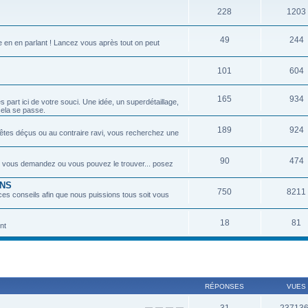
228
1203
49
244
e en en parlant ! Lancez vous après tout on peut
101
604
165
934
part ici de votre souci. Une idée, un superdétaillage,
 cela se passe.
189
924
êtes déçus ou au contraire ravi, vous recherchez une
90
474
s vous demandez ou vous pouvez le trouver... posez
ONS
750
8211
ces conseils afin que nous puissions tous soit vous
18
81
nt
RÉPONSES
VUES
31
23713