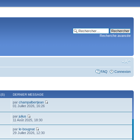
Recherche avancée
FAQ
Connexion
(S)
DERNIER MESSAGE
par
champalbertjean
01 Juillet 2026, 16:26
par
julius
11 Août 2025, 18:30
par
le-bougnat
29 Juillet 2026, 12:30