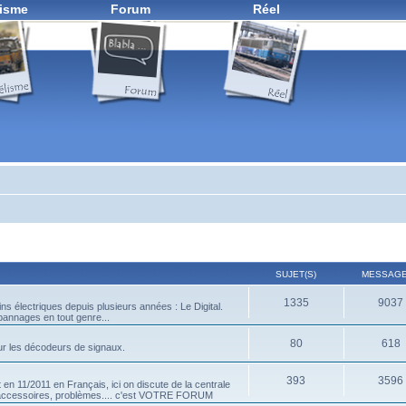
isme
Forum
Réel
SUJET(S)
MESSAGE
1335
9037
ns électriques depuis plusieurs années : Le Digital.
pannages en tout genre...
80
618
ur les décodeurs de signaux.
393
3596
en 11/2011 en Français, ici on discute de la centrale
d'accessoires, problèmes.... c'est VOTRE FORUM