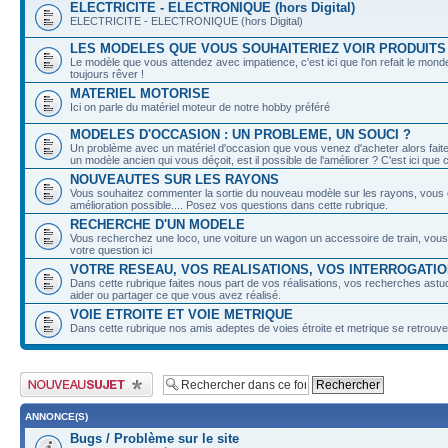
ELECTRICITE - ELECTRONIQUE (hors Digital)
ELECTRICITE - ELECTRONIQUE (hors Digital)
LES MODELES QUE VOUS SOUHAITERIEZ VOIR PRODUITS
Le modèle que vous attendez avec impatience, c'est ici que l'on refait le mond
toujours rêver !
MATERIEL MOTORISE
Ici on parle du matériel moteur de notre hobby préféré
MODELES D'OCCASION : UN PROBLEME, UN SOUCI ?
Un problème avec un matériel d'occasion que vous venez d'acheter alors faites 
un modèle ancien qui vous déçoit, est il possible de l'améliorer ? C'est ici que
NOUVEAUTES SUR LES RAYONS
Vous souhaitez commenter la sortie du nouveau modèle sur les rayons, vous 
amélioration possible.... Posez vos questions dans cette rubrique.
RECHERCHE D'UN MODELE
Vous recherchez une loco, une voiture un wagon un accessoire de train, vou
votre question ici
VOTRE RESEAU, VOS REALISATIONS, VOS INTERROGATI
Dans cette rubrique faites nous part de vos réalisations, vos recherches astu
aider ou partager ce que vous avez réalisé.
VOIE ETROITE ET VOIE METRIQUE
Dans cette rubrique nos amis adeptes de voies étroite et metrique se retrouve
Publier un nouveau sujet
ANNONCE(S)
Bugs / Problème sur le site