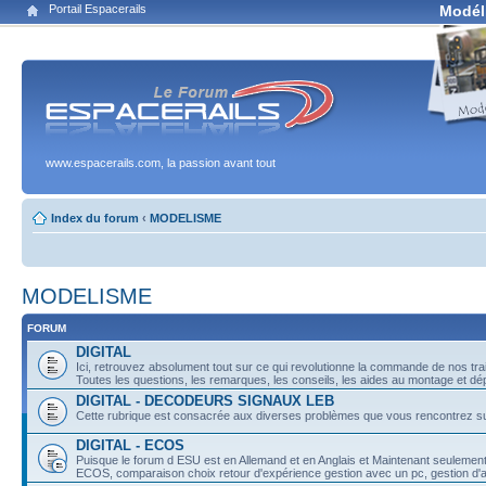
Portail Espacerails
Modél
www.espacerails.com, la passion avant tout
Index du forum
‹
MODELISME
MODELISME
FORUM
DIGITAL
Ici, retrouvez absolument tout sur ce qui revolutionne la commande de nos trai
Toutes les questions, les remarques, les conseils, les aides au montage et dé
DIGITAL - DECODEURS SIGNAUX LEB
Cette rubrique est consacrée aux diverses problèmes que vous rencontrez s
DIGITAL - ECOS
Puisque le forum d ESU est en Allemand et en Anglais et Maintenant seulement 
ECOS, comparaison choix retour d'expérience gestion avec un pc, gestion 