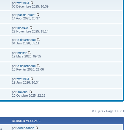
par
waf1961
06 Décembre 2025, 10:39
par
pacific-ouest
14 Août 2025, 23:37
par
lucas34
22 Novembre 2025, 15:14
par
c.delarnaque
04 Juin 2026, 05:11
par
minifer
19 Mars 2026, 09:35
par
c.delarnaque
13 Février 2026, 21:06
par
waf1961
19 Juin 2026, 10:34
par
smichel
20 Octobre 2025, 22:25
0 sujets • Page
1
sur
1
DERNIER MESSAGE
par
dorcasdada
65