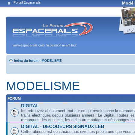
Portail Espacerails
Modél
www.espacerails.com, la passion avant tout
Index du forum
‹
MODELISME
MODELISME
FORUM
DIGITAL
Ici, retrouvez absolument tout sur ce qui revolutionne la comma
trains électriques depuis plusieurs années : Le Digital. Toutes les
remarques, les conseils, les aides au montage et dépannages en 
DIGITAL - DECODEURS SIGNAUX LEB
Cette rubrique est consacrée aux diverses problèmes que vous r