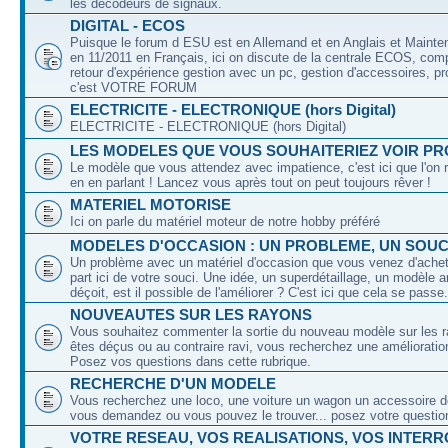
les décodeurs de signaux.
DIGITAL - ECOS
Puisque le forum d ESU est en Allemand et en Anglais et Mainte
en 11/2011 en Français, ici on discute de la centrale ECOS, com
retour d'expérience gestion avec un pc, gestion d'accessoires, pr
c'est VOTRE FORUM
ELECTRICITE - ELECTRONIQUE (hors Digital)
ELECTRICITE - ELECTRONIQUE (hors Digital)
LES MODELES QUE VOUS SOUHAITERIEZ VOIR PR
Le modèle que vous attendez avec impatience, c'est ici que l'on 
en en parlant ! Lancez vous après tout on peut toujours rêver !
MATERIEL MOTORISE
Ici on parle du matériel moteur de notre hobby préféré
MODELES D'OCCASION : UN PROBLEME, UN SOUCI
Un problème avec un matériel d'occasion que vous venez d'achete
part ici de votre souci. Une idée, un superdétaillage, un modèle 
déçoit, est il possible de l'améliorer ? C'est ici que cela se passe.
NOUVEAUTES SUR LES RAYONS
Vous souhaitez commenter la sortie du nouveau modèle sur les 
êtes déçus ou au contraire ravi, vous recherchez une amélioration
Posez vos questions dans cette rubrique.
RECHERCHE D'UN MODELE
Vous recherchez une loco, une voiture un wagon un accessoire de
vous demandez ou vous pouvez le trouver... posez votre question
VOTRE RESEAU, VOS REALISATIONS, VOS INTER