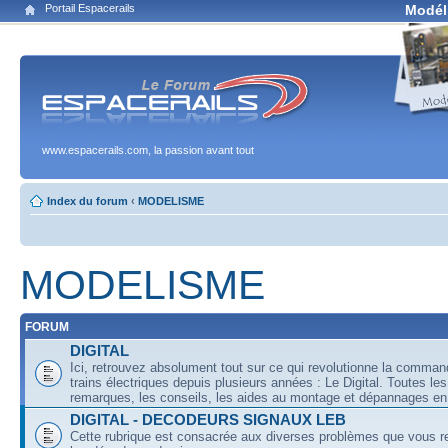
Portail Espacerails
Modél
www.espacerails.com, la passion avant tout
Index du forum
‹
MODELISME
MODELISME
FORUM
DIGITAL
Ici, retrouvez absolument tout sur ce qui revolutionne la comma
trains électriques depuis plusieurs années : Le Digital. Toutes les
remarques, les conseils, les aides au montage et dépannages en 
DIGITAL - DECODEURS SIGNAUX LEB
Cette rubrique est consacrée aux diverses problèmes que vous r