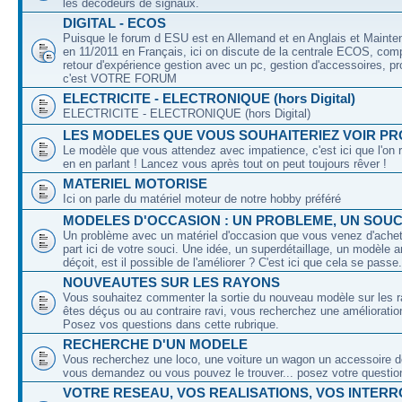
les décodeurs de signaux.
DIGITAL - ECOS
Puisque le forum d ESU est en Allemand et en Anglais et Mainte
en 11/2011 en Français, ici on discute de la centrale ECOS, com
retour d'expérience gestion avec un pc, gestion d'accessoires, pr
c'est VOTRE FORUM
ELECTRICITE - ELECTRONIQUE (hors Digital)
ELECTRICITE - ELECTRONIQUE (hors Digital)
LES MODELES QUE VOUS SOUHAITERIEZ VOIR PR
Le modèle que vous attendez avec impatience, c'est ici que l'on 
en en parlant ! Lancez vous après tout on peut toujours rêver !
MATERIEL MOTORISE
Ici on parle du matériel moteur de notre hobby préféré
MODELES D'OCCASION : UN PROBLEME, UN SOUCI
Un problème avec un matériel d'occasion que vous venez d'achete
part ici de votre souci. Une idée, un superdétaillage, un modèle 
déçoit, est il possible de l'améliorer ? C'est ici que cela se passe.
NOUVEAUTES SUR LES RAYONS
Vous souhaitez commenter la sortie du nouveau modèle sur les 
êtes déçus ou au contraire ravi, vous recherchez une amélioration
Posez vos questions dans cette rubrique.
RECHERCHE D'UN MODELE
Vous recherchez une loco, une voiture un wagon un accessoire de
vous demandez ou vous pouvez le trouver... posez votre question
VOTRE RESEAU, VOS REALISATIONS, VOS INTER