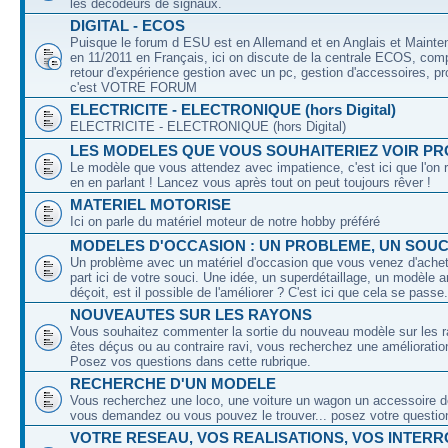
les décodeurs de signaux.
DIGITAL - ECOS
Puisque le forum d ESU est en Allemand et en Anglais et Mainte
en 11/2011 en Français, ici on discute de la centrale ECOS, com
retour d'expérience gestion avec un pc, gestion d'accessoires, pr
c'est VOTRE FORUM
ELECTRICITE - ELECTRONIQUE (hors Digital)
ELECTRICITE - ELECTRONIQUE (hors Digital)
LES MODELES QUE VOUS SOUHAITERIEZ VOIR PR
Le modèle que vous attendez avec impatience, c'est ici que l'on 
en en parlant ! Lancez vous après tout on peut toujours rêver !
MATERIEL MOTORISE
Ici on parle du matériel moteur de notre hobby préféré
MODELES D'OCCASION : UN PROBLEME, UN SOUCI
Un problème avec un matériel d'occasion que vous venez d'achete
part ici de votre souci. Une idée, un superdétaillage, un modèle 
déçoit, est il possible de l'améliorer ? C'est ici que cela se passe.
NOUVEAUTES SUR LES RAYONS
Vous souhaitez commenter la sortie du nouveau modèle sur les 
êtes déçus ou au contraire ravi, vous recherchez une amélioration
Posez vos questions dans cette rubrique.
RECHERCHE D'UN MODELE
Vous recherchez une loco, une voiture un wagon un accessoire de
vous demandez ou vous pouvez le trouver... posez votre question
VOTRE RESEAU, VOS REALISATIONS, VOS INTER