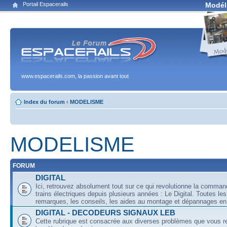
Portail Espacerails
Modél
www.espacerails.com, la passion avant tout
Index du forum
‹
MODELISME
MODELISME
FORUM
DIGITAL
Ici, retrouvez absolument tout sur ce qui revolutionne la comma
trains électriques depuis plusieurs années : Le Digital. Toutes les
remarques, les conseils, les aides au montage et dépannages en 
DIGITAL - DECODEURS SIGNAUX LEB
Cette rubrique est consacrée aux diverses problèmes que vous r