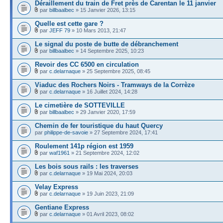
Déraillement du train de Fret près de Carentan le 11 janvier
par
billbaalbec
» 15 Janvier 2026, 13:15
Quelle est cette gare ?
par
JEFF 79
» 10 Mars 2013, 21:47
Le signal du poste de butte de débranchement
par
billbaalbec
» 14 Septembre 2025, 10:23
Revoir des CC 6500 en circulation
par
c.delarnaque
» 25 Septembre 2025, 08:45
Viaduc des Rochers Noirs - Tramways de la Corrèze
par
c.delarnaque
» 16 Juillet 2024, 14:28
Le cimetière de SOTTEVILLE
par
billbaalbec
» 29 Janvier 2020, 17:59
Chemin de fer touristique du haut Quercy
par
philippe-de-savoie
» 27 Septembre 2024, 17:41
Roulement 141p région est 1959
par
waf1961
» 21 Septembre 2024, 12:02
Les bois sous rails : les traverses
par
c.delarnaque
» 19 Mai 2024, 20:03
Velay Express
par
c.delarnaque
» 19 Juin 2023, 21:09
Gentiane Express
par
c.delarnaque
» 01 Avril 2023, 08:02