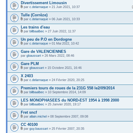
Divertissement Limousin
par
c.delarnaque
» 21 Juin 2021, 10:37
Tulle (Corrèze)
par
c.delarnaque
» 06 Juin 2021, 10:33
Les trains d'eau
par
billbaalbec
» 27 Juin 2022, 11:37
Un peu de P.O en Dordogne
par
c.delarnaque
» 01 Mai 2022, 10:42
Gare de VALENCIENNES
par
gbaussart
» 26 Mars 2022, 08:46
Gare PLM
par
gbaussart
» 15 Octobre 2021, 16:46
X 2403
par
c.delarnaque
» 24 Février 2020, 20:25
Premiers tours de roues de la 231G 558 le2/09/2014
par
billbaalbec
» 10 Septembre 2014, 14:09
LES MONOPHASEES du NORD-EST 1954 à 1998 2000
par
billbaalbec
» 25 Janvier 2020, 19:17
Fret sncf
par
allain.michel
» 08 Septembre 2007, 09:08
CC 40100
par
guy.baussart
» 25 Février 2007, 20:35