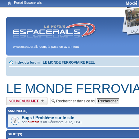
Portail Espacerails
Modél
www.espacerails.com, la passion avant tout
Index du forum
‹
LE MONDE FERROVIAIRE REEL
LE MONDE FERROVIA
Publier un nouveau sujet
ANNONCE(S)
Bugs / Problème sur le site
par
alimzin
» 08 Décembre 2012, 11:41
SUJET(S)