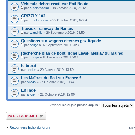
Véhicule débroussailleur Rail Route
par
c.delarnaque
» 19 Janvier 2020, 23:42
GRIZZLY 102
par
c.delarnaque
» 25 Octobre 2019, 07:04
Travaux Tramway de Nantes
par
wandrille
» 20 Septembre 2019, 08:59
Questions sur wagons citernes gaz liquide
par
philgd
» 07 Septembre 2019, 20:35
Recherche plan de pont (ligne Laval- Meslay du Maine)
par
courju
» 18 Décembre 2018, 20:18
le brexit
par
ancien
» 20 Janvier 2019, 13:59
Les Maîtres du Rail sur France 5
par
blrc45
» 22 Octobre 2018, 10:44
En Inde
par
ancien
» 21 Octobre 2018, 12:00
Afficher les sujets publiés depuis :
Publier un nouveau sujet
Retour vers Index du forum
Alle