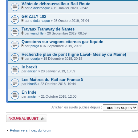
Véhicule débroussailleur Rail Route
par
c.delarnaque
» 19 Janvier 2020, 23:42
GRIZZLY 102
par
c.delarnaque
» 25 Octobre 2019, 07:04
Travaux Tramway de Nantes
par
wandrille
» 20 Septembre 2019, 08:59
Questions sur wagons citernes gaz liquide
par
philgd
» 07 Septembre 2019, 20:35
Recherche plan de pont (ligne Laval- Meslay du Maine)
par
courju
» 18 Décembre 2018, 20:18
le brexit
par
ancien
» 20 Janvier 2019, 13:59
Les Maîtres du Rail sur France 5
par
blrc45
» 22 Octobre 2018, 10:44
En Inde
par
ancien
» 21 Octobre 2018, 12:00
Afficher les sujets publiés depuis :
Publier un nouveau sujet
Retour vers Index du forum
Alle