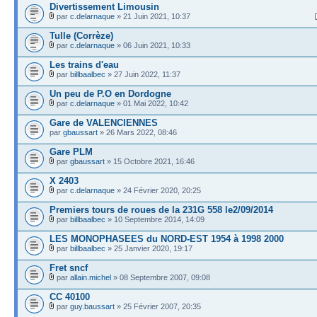
Divertissement Limousin
par
c.delarnaque
» 21 Juin 2021, 10:37
Tulle (Corrèze)
par
c.delarnaque
» 06 Juin 2021, 10:33
Les trains d'eau
par
billbaalbec
» 27 Juin 2022, 11:37
Un peu de P.O en Dordogne
par
c.delarnaque
» 01 Mai 2022, 10:42
Gare de VALENCIENNES
par
gbaussart
» 26 Mars 2022, 08:46
Gare PLM
par
gbaussart
» 15 Octobre 2021, 16:46
X 2403
par
c.delarnaque
» 24 Février 2020, 20:25
Premiers tours de roues de la 231G 558 le2/09/2014
par
billbaalbec
» 10 Septembre 2014, 14:09
LES MONOPHASEES du NORD-EST 1954 à 1998 2000
par
billbaalbec
» 25 Janvier 2020, 19:17
Fret sncf
par
allain.michel
» 08 Septembre 2007, 09:08
CC 40100
par
guy.baussart
» 25 Février 2007, 20:35