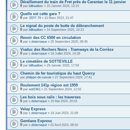
Déraillement du train de Fret près de Carentan le 11 janvier
par
billbaalbec
» 15 Janvier 2026, 13:15
Quelle est cette gare ?
par
JEFF 79
» 10 Mars 2013, 21:47
Le signal du poste de butte de débranchement
par
billbaalbec
» 14 Septembre 2025, 10:23
Revoir des CC 6500 en circulation
par
c.delarnaque
» 25 Septembre 2025, 08:45
Viaduc des Rochers Noirs - Tramways de la Corrèze
par
c.delarnaque
» 16 Juillet 2024, 14:28
Le cimetière de SOTTEVILLE
par
billbaalbec
» 29 Janvier 2020, 17:59
Chemin de fer touristique du haut Quercy
par
philippe-de-savoie
» 27 Septembre 2024, 17:41
Roulement 141p région est 1959
par
waf1961
» 21 Septembre 2024, 12:02
Les bois sous rails : les traverses
par
c.delarnaque
» 19 Mai 2024, 20:03
Velay Express
par
c.delarnaque
» 19 Juin 2023, 21:09
Gentiane Express
par
c.delarnaque
» 01 Avril 2023, 08:02