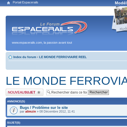
Portail Espacerails
Modél
www.espacerails.com, la passion avant tout
Index du forum
‹
LE MONDE FERROVIAIRE REEL
LE MONDE FERROVIA
Publier un nouveau sujet
ANNONCE(S)
Bugs / Problème sur le site
par
alimzin
» 08 Décembre 2012, 11:41
SUJET(S)