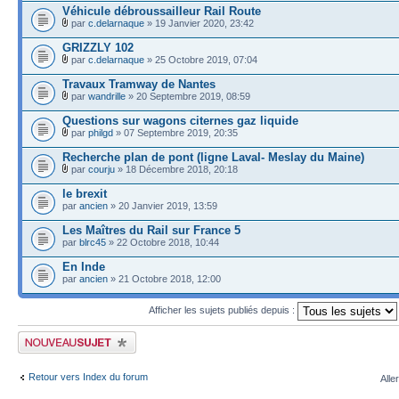
Véhicule débroussailleur Rail Route
par
c.delarnaque
» 19 Janvier 2020, 23:42
GRIZZLY 102
par
c.delarnaque
» 25 Octobre 2019, 07:04
Travaux Tramway de Nantes
par
wandrille
» 20 Septembre 2019, 08:59
Questions sur wagons citernes gaz liquide
par
philgd
» 07 Septembre 2019, 20:35
Recherche plan de pont (ligne Laval- Meslay du Maine)
par
courju
» 18 Décembre 2018, 20:18
le brexit
par
ancien
» 20 Janvier 2019, 13:59
Les Maîtres du Rail sur France 5
par
blrc45
» 22 Octobre 2018, 10:44
En Inde
par
ancien
» 21 Octobre 2018, 12:00
Afficher les sujets publiés depuis :
Publier un nouveau sujet
Retour vers Index du forum
Alle