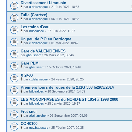
Divertissement Limousin
par
c.delarnaque
» 21 Juin 2021, 10:37
Tulle (Corrèze)
par
c.delarnaque
» 06 Juin 2021, 10:33
Les trains d'eau
par
billbaalbec
» 27 Juin 2022, 11:37
Un peu de P.O en Dordogne
par
c.delarnaque
» 01 Mai 2022, 10:42
Gare de VALENCIENNES
par
gbaussart
» 26 Mars 2022, 08:46
Gare PLM
par
gbaussart
» 15 Octobre 2021, 16:46
X 2403
par
c.delarnaque
» 24 Février 2020, 20:25
Premiers tours de roues de la 231G 558 le2/09/2014
par
billbaalbec
» 10 Septembre 2014, 14:09
LES MONOPHASEES du NORD-EST 1954 à 1998 2000
par
billbaalbec
» 25 Janvier 2020, 19:17
Fret sncf
par
allain.michel
» 08 Septembre 2007, 09:08
CC 40100
par
guy.baussart
» 25 Février 2007, 20:35