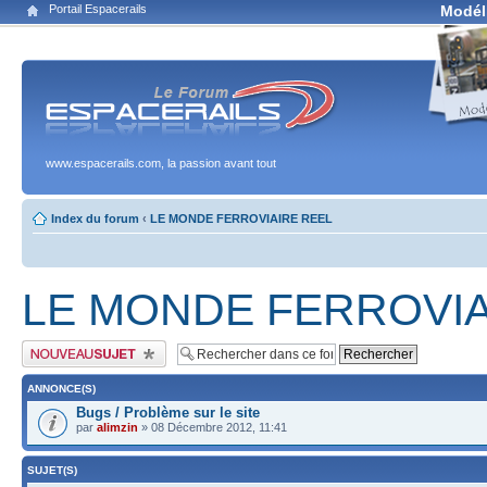
Portail Espacerails
Modél
www.espacerails.com, la passion avant tout
Index du forum
‹
LE MONDE FERROVIAIRE REEL
LE MONDE FERROVIA
Publier un nouveau sujet
ANNONCE(S)
Bugs / Problème sur le site
par
alimzin
» 08 Décembre 2012, 11:41
SUJET(S)