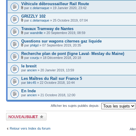
Véhicule débroussailleur Rail Route
par
c.delarnaque
» 19 Janvier 2020, 23:42
GRIZZLY 102
par
c.delarnaque
» 25 Octobre 2019, 07:04
Travaux Tramway de Nantes
par
wandrille
» 20 Septembre 2019, 08:59
Questions sur wagons citernes gaz liquide
par
philgd
» 07 Septembre 2019, 20:35
Recherche plan de pont (ligne Laval- Meslay du Maine)
par
courju
» 18 Décembre 2018, 20:18
le brexit
par
ancien
» 20 Janvier 2019, 13:59
Les Maîtres du Rail sur France 5
par
blrc45
» 22 Octobre 2018, 10:44
En Inde
par
ancien
» 21 Octobre 2018, 12:00
Afficher les sujets publiés depuis :
Publier un nouveau sujet
Retour vers Index du forum
Alle