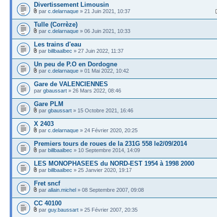
Divertissement Limousin
par
c.delarnaque
» 21 Juin 2021, 10:37
Tulle (Corrèze)
par
c.delarnaque
» 06 Juin 2021, 10:33
Les trains d'eau
par
billbaalbec
» 27 Juin 2022, 11:37
Un peu de P.O en Dordogne
par
c.delarnaque
» 01 Mai 2022, 10:42
Gare de VALENCIENNES
par
gbaussart
» 26 Mars 2022, 08:46
Gare PLM
par
gbaussart
» 15 Octobre 2021, 16:46
X 2403
par
c.delarnaque
» 24 Février 2020, 20:25
Premiers tours de roues de la 231G 558 le2/09/2014
par
billbaalbec
» 10 Septembre 2014, 14:09
LES MONOPHASEES du NORD-EST 1954 à 1998 2000
par
billbaalbec
» 25 Janvier 2020, 19:17
Fret sncf
par
allain.michel
» 08 Septembre 2007, 09:08
CC 40100
par
guy.baussart
» 25 Février 2007, 20:35