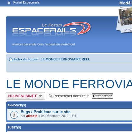
Portail Espacerails
Modél
www.espacerails.com, la passion avant tout
Index du forum
‹
LE MONDE FERROVIAIRE REEL
LE MONDE FERROVIA
Publier un nouveau sujet
ANNONCE(S)
Bugs / Problème sur le site
par
alimzin
» 08 Décembre 2012, 11:41
SUJET(S)