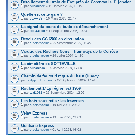
Déraillement du train de Fret près de Carentan le 11 janvier
par
billbaalbec
» 15 Janvier 2026, 13:15
Quelle est cette gare ?
par
JEFF 79
» 10 Mars 2013, 21:47
Le signal du poste de butte de débranchement
par
billbaalbec
» 14 Septembre 2025, 10:23
Revoir des CC 6500 en circulation
par
c.delarnaque
» 25 Septembre 2025, 08:45
Viaduc des Rochers Noirs - Tramways de la Corrèze
par
c.delarnaque
» 16 Juillet 2024, 14:28
Le cimetière de SOTTEVILLE
par
billbaalbec
» 29 Janvier 2020, 17:59
Chemin de fer touristique du haut Quercy
par
philippe-de-savoie
» 27 Septembre 2024, 17:41
Roulement 141p région est 1959
par
waf1961
» 21 Septembre 2024, 12:02
Les bois sous rails : les traverses
par
c.delarnaque
» 19 Mai 2024, 20:03
Velay Express
par
c.delarnaque
» 19 Juin 2023, 21:09
Gentiane Express
par
c.delarnaque
» 01 Avril 2023, 08:02