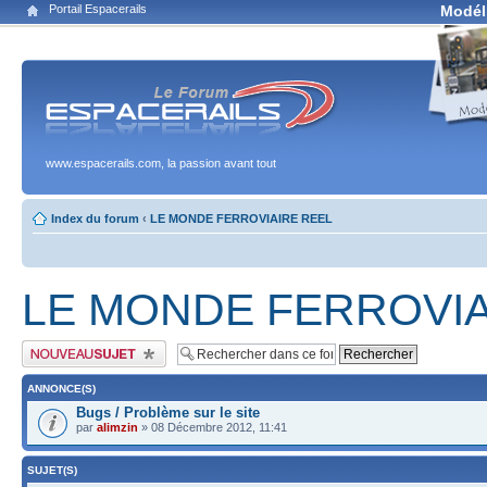
Portail Espacerails
Modél
www.espacerails.com, la passion avant tout
Index du forum
‹
LE MONDE FERROVIAIRE REEL
LE MONDE FERROVIA
Publier un nouveau sujet
ANNONCE(S)
Bugs / Problème sur le site
par
alimzin
» 08 Décembre 2012, 11:41
SUJET(S)