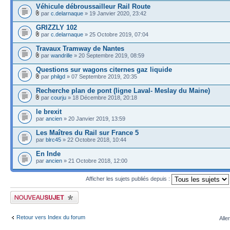
Véhicule débroussailleur Rail Route
par
c.delarnaque
» 19 Janvier 2020, 23:42
GRIZZLY 102
par
c.delarnaque
» 25 Octobre 2019, 07:04
Travaux Tramway de Nantes
par
wandrille
» 20 Septembre 2019, 08:59
Questions sur wagons citernes gaz liquide
par
philgd
» 07 Septembre 2019, 20:35
Recherche plan de pont (ligne Laval- Meslay du Maine)
par
courju
» 18 Décembre 2018, 20:18
le brexit
par
ancien
» 20 Janvier 2019, 13:59
Les Maîtres du Rail sur France 5
par
blrc45
» 22 Octobre 2018, 10:44
En Inde
par
ancien
» 21 Octobre 2018, 12:00
Afficher les sujets publiés depuis :
Publier un nouveau sujet
Retour vers Index du forum
Alle