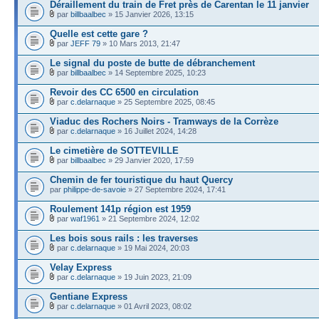
Déraillement du train de Fret près de Carentan le 11 janvier
par
billbaalbec
» 15 Janvier 2026, 13:15
Quelle est cette gare ?
par
JEFF 79
» 10 Mars 2013, 21:47
Le signal du poste de butte de débranchement
par
billbaalbec
» 14 Septembre 2025, 10:23
Revoir des CC 6500 en circulation
par
c.delarnaque
» 25 Septembre 2025, 08:45
Viaduc des Rochers Noirs - Tramways de la Corrèze
par
c.delarnaque
» 16 Juillet 2024, 14:28
Le cimetière de SOTTEVILLE
par
billbaalbec
» 29 Janvier 2020, 17:59
Chemin de fer touristique du haut Quercy
par
philippe-de-savoie
» 27 Septembre 2024, 17:41
Roulement 141p région est 1959
par
waf1961
» 21 Septembre 2024, 12:02
Les bois sous rails : les traverses
par
c.delarnaque
» 19 Mai 2024, 20:03
Velay Express
par
c.delarnaque
» 19 Juin 2023, 21:09
Gentiane Express
par
c.delarnaque
» 01 Avril 2023, 08:02