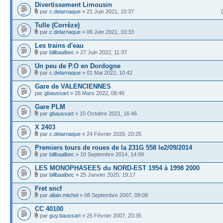
Divertissement Limousin
par
c.delarnaque
» 21 Juin 2021, 10:37
Tulle (Corrèze)
par
c.delarnaque
» 06 Juin 2021, 10:33
Les trains d'eau
par
billbaalbec
» 27 Juin 2022, 11:37
Un peu de P.O en Dordogne
par
c.delarnaque
» 01 Mai 2022, 10:42
Gare de VALENCIENNES
par
gbaussart
» 26 Mars 2022, 08:46
Gare PLM
par
gbaussart
» 15 Octobre 2021, 16:46
X 2403
par
c.delarnaque
» 24 Février 2020, 20:25
Premiers tours de roues de la 231G 558 le2/09/2014
par
billbaalbec
» 10 Septembre 2014, 14:09
LES MONOPHASEES du NORD-EST 1954 à 1998 2000
par
billbaalbec
» 25 Janvier 2020, 19:17
Fret sncf
par
allain.michel
» 08 Septembre 2007, 09:08
CC 40100
par
guy.baussart
» 25 Février 2007, 20:35