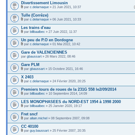
Divertissement Limousin
par
c.delarnaque
» 21 Juin 2021, 10:37
Tulle (Corrèze)
par
c.delarnaque
» 06 Juin 2021, 10:33
Les trains d'eau
par
billbaalbec
» 27 Juin 2022, 11:37
Un peu de P.O en Dordogne
par
c.delarnaque
» 01 Mai 2022, 10:42
Gare de VALENCIENNES
par
gbaussart
» 26 Mars 2022, 08:46
Gare PLM
par
gbaussart
» 15 Octobre 2021, 16:46
X 2403
par
c.delarnaque
» 24 Février 2020, 20:25
Premiers tours de roues de la 231G 558 le2/09/2014
par
billbaalbec
» 10 Septembre 2014, 14:09
LES MONOPHASEES du NORD-EST 1954 à 1998 2000
par
billbaalbec
» 25 Janvier 2020, 19:17
Fret sncf
par
allain.michel
» 08 Septembre 2007, 09:08
CC 40100
par
guy.baussart
» 25 Février 2007, 20:35