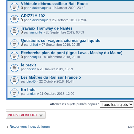
Véhicule débroussailleur Rail Route
par
c.delarnaque
» 19 Janvier 2020, 23:42
GRIZZLY 102
par
c.delarnaque
» 25 Octobre 2019, 07:04
Travaux Tramway de Nantes
par
wandrille
» 20 Septembre 2019, 08:59
Questions sur wagons citernes gaz liquide
par
philgd
» 07 Septembre 2019, 20:35
Recherche plan de pont (ligne Laval- Meslay du Maine)
par
courju
» 18 Décembre 2018, 20:18
le brexit
par
ancien
» 20 Janvier 2019, 13:59
Les Maîtres du Rail sur France 5
par
blrc45
» 22 Octobre 2018, 10:44
En Inde
par
ancien
» 21 Octobre 2018, 12:00
Afficher les sujets publiés depuis :
Publier un nouveau sujet
Retour vers Index du forum
Alle