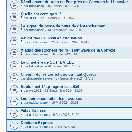
Déraillement du train de Fret près de Carentan le 11 janvier
par
billbaalbec
» 15 Janvier 2026, 13:15
Quelle est cette gare ?
par
JEFF 79
» 10 Mars 2013, 21:47
Le signal du poste de butte de débranchement
par
billbaalbec
» 14 Septembre 2025, 10:23
Revoir des CC 6500 en circulation
par
c.delarnaque
» 25 Septembre 2025, 08:45
Viaduc des Rochers Noirs - Tramways de la Corrèze
par
c.delarnaque
» 16 Juillet 2024, 14:28
Le cimetière de SOTTEVILLE
par
billbaalbec
» 29 Janvier 2020, 17:59
Chemin de fer touristique du haut Quercy
par
philippe-de-savoie
» 27 Septembre 2024, 17:41
Roulement 141p région est 1959
par
waf1961
» 21 Septembre 2024, 12:02
Les bois sous rails : les traverses
par
c.delarnaque
» 19 Mai 2024, 20:03
Velay Express
par
c.delarnaque
» 19 Juin 2023, 21:09
Gentiane Express
par
c.delarnaque
» 01 Avril 2023, 08:02