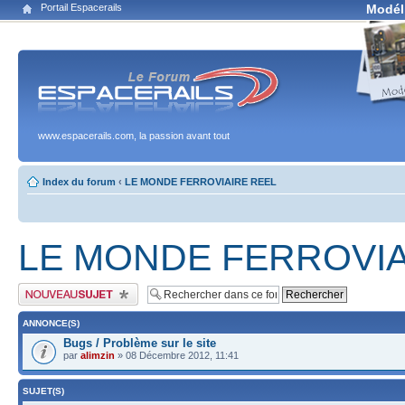
Portail Espacerails
Modél
www.espacerails.com, la passion avant tout
Index du forum
‹
LE MONDE FERROVIAIRE REEL
LE MONDE FERROVIA
Publier un nouveau sujet
ANNONCE(S)
Bugs / Problème sur le site
par
alimzin
» 08 Décembre 2012, 11:41
SUJET(S)