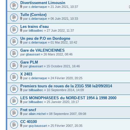
Divertissement Limousin
par
c.delarnaque
» 21 Juin 2021, 10:37
Tulle (Corrèze)
par
c.delarnaque
» 06 Juin 2021, 10:33
Les trains d'eau
par
billbaalbec
» 27 Juin 2022, 11:37
Un peu de P.O en Dordogne
par
c.delarnaque
» 01 Mai 2022, 10:42
Gare de VALENCIENNES
par
gbaussart
» 26 Mars 2022, 08:46
Gare PLM
par
gbaussart
» 15 Octobre 2021, 16:46
X 2403
par
c.delarnaque
» 24 Février 2020, 20:25
Premiers tours de roues de la 231G 558 le2/09/2014
par
billbaalbec
» 10 Septembre 2014, 14:09
LES MONOPHASEES du NORD-EST 1954 à 1998 2000
par
billbaalbec
» 25 Janvier 2020, 19:17
Fret sncf
par
allain.michel
» 08 Septembre 2007, 09:08
CC 40100
par
guy.baussart
» 25 Février 2007, 20:35