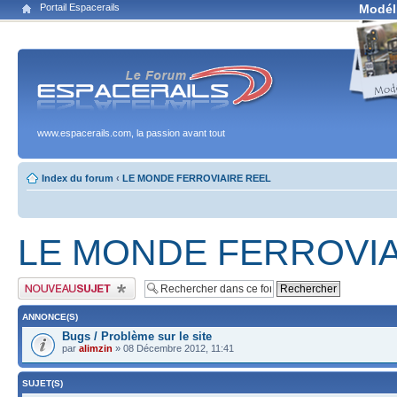
Portail Espacerails
Modél
www.espacerails.com, la passion avant tout
Index du forum
‹
LE MONDE FERROVIAIRE REEL
LE MONDE FERROVIA
Publier un nouveau sujet
ANNONCE(S)
Bugs / Problème sur le site
par
alimzin
» 08 Décembre 2012, 11:41
SUJET(S)