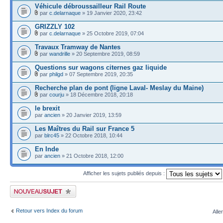
Véhicule débroussailleur Rail Route
par
c.delarnaque
» 19 Janvier 2020, 23:42
GRIZZLY 102
par
c.delarnaque
» 25 Octobre 2019, 07:04
Travaux Tramway de Nantes
par
wandrille
» 20 Septembre 2019, 08:59
Questions sur wagons citernes gaz liquide
par
philgd
» 07 Septembre 2019, 20:35
Recherche plan de pont (ligne Laval- Meslay du Maine)
par
courju
» 18 Décembre 2018, 20:18
le brexit
par
ancien
» 20 Janvier 2019, 13:59
Les Maîtres du Rail sur France 5
par
blrc45
» 22 Octobre 2018, 10:44
En Inde
par
ancien
» 21 Octobre 2018, 12:00
Afficher les sujets publiés depuis :
Publier un nouveau sujet
Retour vers Index du forum
Alle