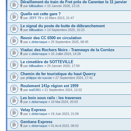
Déraillement du train de Fret près de Carentan le 11 janvier
par
billbaalbec
» 15 Janvier 2026, 13:15
Quelle est cette gare ?
par
JEFF 79
» 10 Mars 2013, 21:47
Le signal du poste de butte de débranchement
par
billbaalbec
» 14 Septembre 2025, 10:23
Revoir des CC 6500 en circulation
par
c.delarnaque
» 25 Septembre 2025, 08:45
Viaduc des Rochers Noirs - Tramways de la Corrèze
par
c.delarnaque
» 16 Juillet 2024, 14:28
Le cimetière de SOTTEVILLE
par
billbaalbec
» 29 Janvier 2020, 17:59
Chemin de fer touristique du haut Quercy
par
philippe-de-savoie
» 27 Septembre 2024, 17:41
Roulement 141p région est 1959
par
waf1961
» 21 Septembre 2024, 12:02
Les bois sous rails : les traverses
par
c.delarnaque
» 19 Mai 2024, 20:03
Velay Express
par
c.delarnaque
» 19 Juin 2023, 21:09
Gentiane Express
par
c.delarnaque
» 01 Avril 2023, 08:02