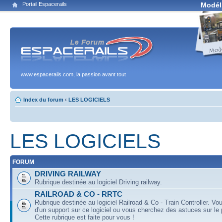
Portail Espacerails
Modél
www.espacerails.com, la passion avant tout
Index du forum
‹
LES LOGICIELS
LES LOGICIELS
FORUM
DRIVING RAILWAY
Rubrique destinée au logiciel Driving railway.
RAILROAD & CO - RRTC
Rubrique destinée au logiciel Railroad & Co - Train Controller. V
d'un support sur ce logiciel ou vous cherchez des astuces sur le
Cette rubrique est faite pour vous !