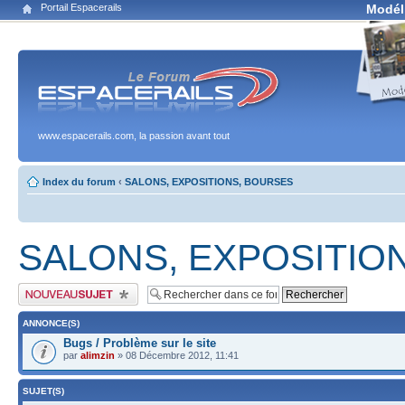
Portail Espacerails
Modél
www.espacerails.com, la passion avant tout
Index du forum
‹
SALONS, EXPOSITIONS, BOURSES
SALONS, EXPOSITIO
Publier un nouveau sujet
ANNONCE(S)
Bugs / Problème sur le site
par
alimzin
» 08 Décembre 2012, 11:41
SUJET(S)