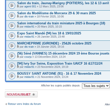
Salon du train, Jaunay-Marigny (POITIERS), les 12 & 13 avril
par
agent 001
» 12 Mars 2025, 23:06
Salon du Modélisme de Morcenx 29 & 30 mars 2025
par
dls-train
» 18 Février 2025, 10:06
Salon international du train miniature 2025 à Bourges (18)
par
midav91
» 20 Mars 2025, 10:15
Expo Saint Mandé (94) les 18 & 19/01/2025
par
midav91
» 26 Janvier 2025, 23:48
MARCHEPRIME (GIRONDE) - 25&26 octobre 2025
par
dls-train
» 19 Janvier 2025, 19:16
(56) Séné (VANNES) 15 décembre 2024 19 ème Bourse jouets
par
courju
» 13 Décembre 2024, 13:24
[94] Ivry Sur Seine, Exposition Train UAICF 16 &17/11/24
par
midav91
» 23 Novembre 2024, 19:19
BOUSSY SAINT ANTOINE (91) - 16 & 17 Novembre 2024
par
midav91
» 21 Novembre 2024, 13:24
Afficher les sujets publiés depuis :
Publier un nouveau sujet
Retour vers Index du forum
Alle