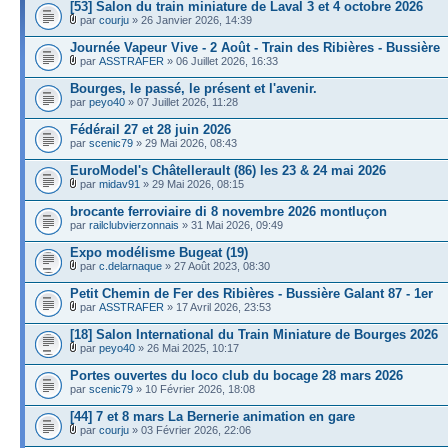
[53] Salon du train miniature de Laval 3 et 4 octobre 2026
par
courju
» 26 Janvier 2026, 14:39
Journée Vapeur Vive - 2 Août - Train des Ribières - Bussière
par
ASSTRAFER
» 06 Juillet 2026, 16:33
Bourges, le passé, le présent et l'avenir.
par
peyo40
» 07 Juillet 2026, 11:28
Fédérail 27 et 28 juin 2026
par
scenic79
» 29 Mai 2026, 08:43
EuroModel's Châtellerault (86) les 23 & 24 mai 2026
par
midav91
» 29 Mai 2026, 08:15
brocante ferroviaire di 8 novembre 2026 montluçon
par
railclubvierzonnais
» 31 Mai 2026, 09:49
Expo modélisme Bugeat (19)
par
c.delarnaque
» 27 Août 2023, 08:30
Petit Chemin de Fer des Ribières - Bussière Galant 87 - 1er
par
ASSTRAFER
» 17 Avril 2026, 23:53
[18] Salon International du Train Miniature de Bourges 2026
par
peyo40
» 26 Mai 2025, 10:17
Portes ouvertes du loco club du bocage 28 mars 2026
par
scenic79
» 10 Février 2026, 18:08
[44] 7 et 8 mars La Bernerie animation en gare
par
courju
» 03 Février 2026, 22:06