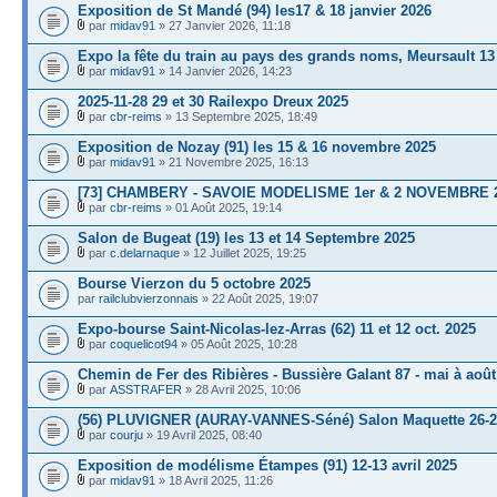
Exposition de St Mandé (94) les17 & 18 janvier 2026
par
midav91
» 27 Janvier 2026, 11:18
Expo la fête du train au pays des grands noms, Meursault 13
par
midav91
» 14 Janvier 2026, 14:23
2025-11-28 29 et 30 Railexpo Dreux 2025
par
cbr-reims
» 13 Septembre 2025, 18:49
Exposition de Nozay (91) les 15 & 16 novembre 2025
par
midav91
» 21 Novembre 2025, 16:13
[73] CHAMBERY - SAVOIE MODELISME 1er & 2 NOVEMBRE 
par
cbr-reims
» 01 Août 2025, 19:14
Salon de Bugeat (19) les 13 et 14 Septembre 2025
par
c.delarnaque
» 12 Juillet 2025, 19:25
Bourse Vierzon du 5 octobre 2025
par
railclubvierzonnais
» 22 Août 2025, 19:07
Expo-bourse Saint-Nicolas-lez-Arras (62) 11 et 12 oct. 2025
par
coquelicot94
» 05 Août 2025, 10:28
Chemin de Fer des Ribières - Bussière Galant 87 - mai à août
par
ASSTRAFER
» 28 Avril 2025, 10:06
(56) PLUVIGNER (AURAY-VANNES-Séné) Salon Maquette 26-27
par
courju
» 19 Avril 2025, 08:40
Exposition de modélisme Étampes (91) 12-13 avril 2025
par
midav91
» 18 Avril 2025, 11:26