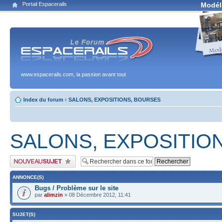
Portail Espacerails
Modél
www.espacerails.com, la passion avant tout
Index du forum
‹
SALONS, EXPOSITIONS, BOURSES
SALONS, EXPOSITIO
Publier un nouveau sujet
ANNONCE(S)
Bugs / Problème sur le site
par
alimzin
» 08 Décembre 2012, 11:41
SUJET(S)