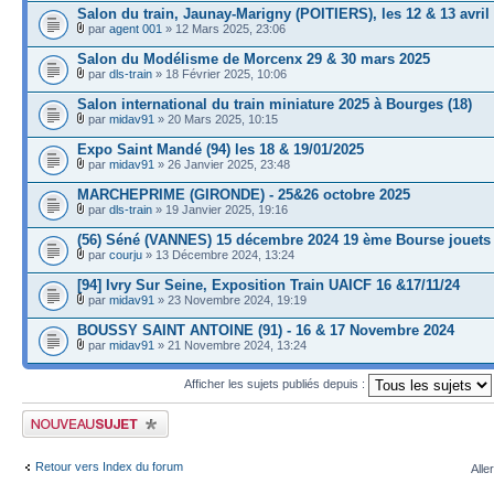
Salon du train, Jaunay-Marigny (POITIERS), les 12 & 13 avril
par
agent 001
» 12 Mars 2025, 23:06
Salon du Modélisme de Morcenx 29 & 30 mars 2025
par
dls-train
» 18 Février 2025, 10:06
Salon international du train miniature 2025 à Bourges (18)
par
midav91
» 20 Mars 2025, 10:15
Expo Saint Mandé (94) les 18 & 19/01/2025
par
midav91
» 26 Janvier 2025, 23:48
MARCHEPRIME (GIRONDE) - 25&26 octobre 2025
par
dls-train
» 19 Janvier 2025, 19:16
(56) Séné (VANNES) 15 décembre 2024 19 ème Bourse jouets
par
courju
» 13 Décembre 2024, 13:24
[94] Ivry Sur Seine, Exposition Train UAICF 16 &17/11/24
par
midav91
» 23 Novembre 2024, 19:19
BOUSSY SAINT ANTOINE (91) - 16 & 17 Novembre 2024
par
midav91
» 21 Novembre 2024, 13:24
Afficher les sujets publiés depuis :
Publier un nouveau sujet
Retour vers Index du forum
Alle