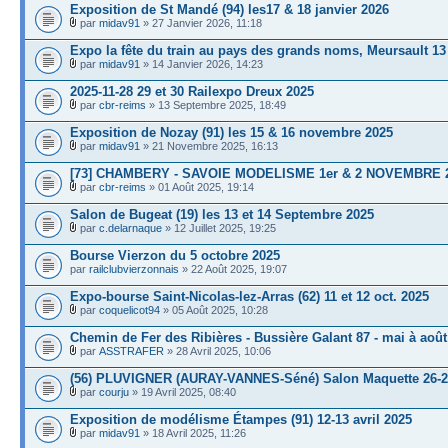
Exposition de St Mandé (94) les17 & 18 janvier 2026
par
midav91
» 27 Janvier 2026, 11:18
Expo la fête du train au pays des grands noms, Meursault 13
par
midav91
» 14 Janvier 2026, 14:23
2025-11-28 29 et 30 Railexpo Dreux 2025
par
cbr-reims
» 13 Septembre 2025, 18:49
Exposition de Nozay (91) les 15 & 16 novembre 2025
par
midav91
» 21 Novembre 2025, 16:13
[73] CHAMBERY - SAVOIE MODELISME 1er & 2 NOVEMBRE 
par
cbr-reims
» 01 Août 2025, 19:14
Salon de Bugeat (19) les 13 et 14 Septembre 2025
par
c.delarnaque
» 12 Juillet 2025, 19:25
Bourse Vierzon du 5 octobre 2025
par
railclubvierzonnais
» 22 Août 2025, 19:07
Expo-bourse Saint-Nicolas-lez-Arras (62) 11 et 12 oct. 2025
par
coquelicot94
» 05 Août 2025, 10:28
Chemin de Fer des Ribières - Bussière Galant 87 - mai à août
par
ASSTRAFER
» 28 Avril 2025, 10:06
(56) PLUVIGNER (AURAY-VANNES-Séné) Salon Maquette 26-27
par
courju
» 19 Avril 2025, 08:40
Exposition de modélisme Étampes (91) 12-13 avril 2025
par
midav91
» 18 Avril 2025, 11:26