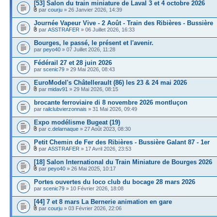
[53] Salon du train miniature de Laval 3 et 4 octobre 2026
par
courju
» 26 Janvier 2026, 14:39
Journée Vapeur Vive - 2 Août - Train des Ribières - Bussière
par
ASSTRAFER
» 06 Juillet 2026, 16:33
Bourges, le passé, le présent et l'avenir.
par
peyo40
» 07 Juillet 2026, 11:28
Fédérail 27 et 28 juin 2026
par
scenic79
» 29 Mai 2026, 08:43
EuroModel's Châtellerault (86) les 23 & 24 mai 2026
par
midav91
» 29 Mai 2026, 08:15
brocante ferroviaire di 8 novembre 2026 montluçon
par
railclubvierzonnais
» 31 Mai 2026, 09:49
Expo modélisme Bugeat (19)
par
c.delarnaque
» 27 Août 2023, 08:30
Petit Chemin de Fer des Ribières - Bussière Galant 87 - 1er
par
ASSTRAFER
» 17 Avril 2026, 23:53
[18] Salon International du Train Miniature de Bourges 2026
par
peyo40
» 26 Mai 2025, 10:17
Portes ouvertes du loco club du bocage 28 mars 2026
par
scenic79
» 10 Février 2026, 18:08
[44] 7 et 8 mars La Bernerie animation en gare
par
courju
» 03 Février 2026, 22:06