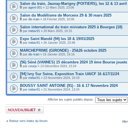
Salon du train, Jaunay-Marigny (POITIERS), les 12 & 13 avril
par
agent 001
» 12 Mars 2025, 23:06
Salon du Modélisme de Morcenx 29 & 30 mars 2025
par
dls-train
» 18 Février 2025, 10:06
Salon international du train miniature 2025 à Bourges (18)
par
midav91
» 20 Mars 2025, 10:15
Expo Saint Mandé (94) les 18 & 19/01/2025
par
midav91
» 26 Janvier 2025, 23:48
MARCHEPRIME (GIRONDE) - 25&26 octobre 2025
par
dls-train
» 19 Janvier 2025, 19:16
(56) Séné (VANNES) 15 décembre 2024 19 ème Bourse jouets
par
courju
» 13 Décembre 2024, 13:24
[94] Ivry Sur Seine, Exposition Train UAICF 16 &17/11/24
par
midav91
» 23 Novembre 2024, 19:19
BOUSSY SAINT ANTOINE (91) - 16 & 17 Novembre 2024
par
midav91
» 21 Novembre 2024, 13:24
Afficher les sujets publiés depuis :
Publier un nouveau sujet
Retour vers Index du forum
Alle