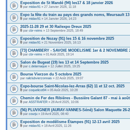
Exposition de St Mandé (94) les17 & 18 janvier 2026
par
midav91
» 27 Janvier 2026, 11:18
Expo la fête du train au pays des grands noms, Meursault 13
par
midav91
» 14 Janvier 2026, 14:23
2025-11-28 29 et 30 Railexpo Dreux 2025
par
cbr-reims
» 13 Septembre 2025, 18:49
Exposition de Nozay (91) les 15 & 16 novembre 2025
par
midav91
» 21 Novembre 2025, 16:13
[73] CHAMBERY - SAVOIE MODELISME 1er & 2 NOVEMBRE 
par
cbr-reims
» 01 Août 2025, 19:14
Salon de Bugeat (19) les 13 et 14 Septembre 2025
par
c.delarnaque
» 12 Juillet 2025, 19:25
Bourse Vierzon du 5 octobre 2025
par
railclubvierzonnais
» 22 Août 2025, 19:07
Expo-bourse Saint-Nicolas-lez-Arras (62) 11 et 12 oct. 2025
par
coquelicot94
» 05 Août 2025, 10:28
Chemin de Fer des Ribières - Bussière Galant 87 - mai à août
par
ASSTRAFER
» 28 Avril 2025, 10:06
(56) PLUVIGNER (AURAY-VANNES-Séné) Salon Maquette 26-27
par
courju
» 19 Avril 2025, 08:40
Exposition de modélisme Étampes (91) 12-13 avril 2025
par
midav91
» 18 Avril 2025, 11:26