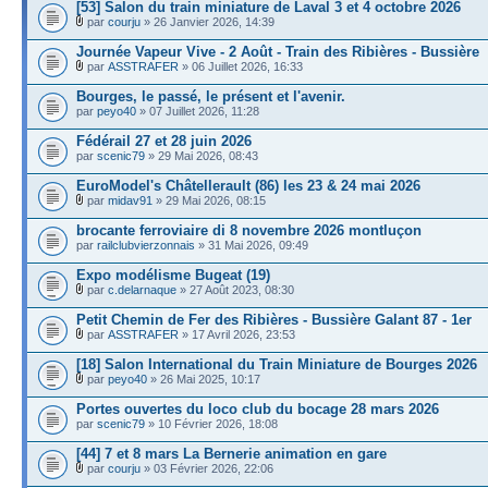
[53] Salon du train miniature de Laval 3 et 4 octobre 2026
par
courju
» 26 Janvier 2026, 14:39
Journée Vapeur Vive - 2 Août - Train des Ribières - Bussière
par
ASSTRAFER
» 06 Juillet 2026, 16:33
Bourges, le passé, le présent et l'avenir.
par
peyo40
» 07 Juillet 2026, 11:28
Fédérail 27 et 28 juin 2026
par
scenic79
» 29 Mai 2026, 08:43
EuroModel's Châtellerault (86) les 23 & 24 mai 2026
par
midav91
» 29 Mai 2026, 08:15
brocante ferroviaire di 8 novembre 2026 montluçon
par
railclubvierzonnais
» 31 Mai 2026, 09:49
Expo modélisme Bugeat (19)
par
c.delarnaque
» 27 Août 2023, 08:30
Petit Chemin de Fer des Ribières - Bussière Galant 87 - 1er
par
ASSTRAFER
» 17 Avril 2026, 23:53
[18] Salon International du Train Miniature de Bourges 2026
par
peyo40
» 26 Mai 2025, 10:17
Portes ouvertes du loco club du bocage 28 mars 2026
par
scenic79
» 10 Février 2026, 18:08
[44] 7 et 8 mars La Bernerie animation en gare
par
courju
» 03 Février 2026, 22:06