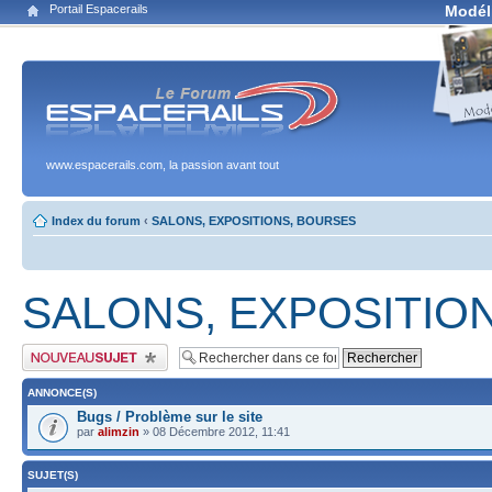
Portail Espacerails
Modél
www.espacerails.com, la passion avant tout
Index du forum
‹
SALONS, EXPOSITIONS, BOURSES
SALONS, EXPOSITIO
Publier un nouveau sujet
ANNONCE(S)
Bugs / Problème sur le site
par
alimzin
» 08 Décembre 2012, 11:41
SUJET(S)