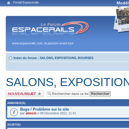
Portail Espacerails
Modél
www.espacerails.com, la passion avant tout
Index du forum
‹
SALONS, EXPOSITIONS, BOURSES
SALONS, EXPOSITIO
Publier un nouveau sujet
ANNONCE(S)
Bugs / Problème sur le site
par
alimzin
» 08 Décembre 2012, 11:41
SUJET(S)