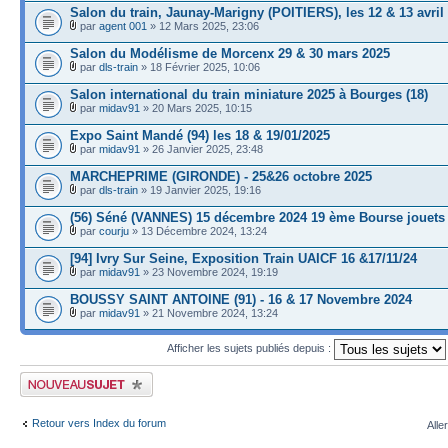
Salon du train, Jaunay-Marigny (POITIERS), les 12 & 13 avril
par
agent 001
» 12 Mars 2025, 23:06
Salon du Modélisme de Morcenx 29 & 30 mars 2025
par
dls-train
» 18 Février 2025, 10:06
Salon international du train miniature 2025 à Bourges (18)
par
midav91
» 20 Mars 2025, 10:15
Expo Saint Mandé (94) les 18 & 19/01/2025
par
midav91
» 26 Janvier 2025, 23:48
MARCHEPRIME (GIRONDE) - 25&26 octobre 2025
par
dls-train
» 19 Janvier 2025, 19:16
(56) Séné (VANNES) 15 décembre 2024 19 ème Bourse jouets
par
courju
» 13 Décembre 2024, 13:24
[94] Ivry Sur Seine, Exposition Train UAICF 16 &17/11/24
par
midav91
» 23 Novembre 2024, 19:19
BOUSSY SAINT ANTOINE (91) - 16 & 17 Novembre 2024
par
midav91
» 21 Novembre 2024, 13:24
Afficher les sujets publiés depuis :
Publier un nouveau sujet
Retour vers Index du forum
Alle