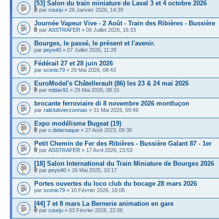
[53] Salon du train miniature de Laval 3 et 4 octobre 2026
par
courju
» 26 Janvier 2026, 14:39
Journée Vapeur Vive - 2 Août - Train des Ribières - Bussière
par
ASSTRAFER
» 06 Juillet 2026, 16:33
Bourges, le passé, le présent et l'avenir.
par
peyo40
» 07 Juillet 2026, 11:28
Fédérail 27 et 28 juin 2026
par
scenic79
» 29 Mai 2026, 08:43
EuroModel's Châtellerault (86) les 23 & 24 mai 2026
par
midav91
» 29 Mai 2026, 08:15
brocante ferroviaire di 8 novembre 2026 montluçon
par
railclubvierzonnais
» 31 Mai 2026, 09:49
Expo modélisme Bugeat (19)
par
c.delarnaque
» 27 Août 2023, 08:30
Petit Chemin de Fer des Ribières - Bussière Galant 87 - 1er
par
ASSTRAFER
» 17 Avril 2026, 23:53
[18] Salon International du Train Miniature de Bourges 2026
par
peyo40
» 26 Mai 2025, 10:17
Portes ouvertes du loco club du bocage 28 mars 2026
par
scenic79
» 10 Février 2026, 18:08
[44] 7 et 8 mars La Bernerie animation en gare
par
courju
» 03 Février 2026, 22:06