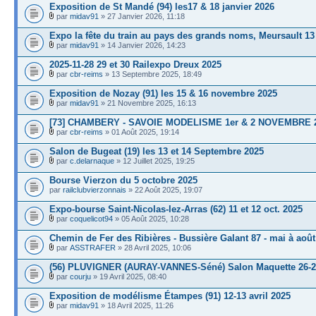
Exposition de St Mandé (94) les17 & 18 janvier 2026
par
midav91
» 27 Janvier 2026, 11:18
Expo la fête du train au pays des grands noms, Meursault 13
par
midav91
» 14 Janvier 2026, 14:23
2025-11-28 29 et 30 Railexpo Dreux 2025
par
cbr-reims
» 13 Septembre 2025, 18:49
Exposition de Nozay (91) les 15 & 16 novembre 2025
par
midav91
» 21 Novembre 2025, 16:13
[73] CHAMBERY - SAVOIE MODELISME 1er & 2 NOVEMBRE 
par
cbr-reims
» 01 Août 2025, 19:14
Salon de Bugeat (19) les 13 et 14 Septembre 2025
par
c.delarnaque
» 12 Juillet 2025, 19:25
Bourse Vierzon du 5 octobre 2025
par
railclubvierzonnais
» 22 Août 2025, 19:07
Expo-bourse Saint-Nicolas-lez-Arras (62) 11 et 12 oct. 2025
par
coquelicot94
» 05 Août 2025, 10:28
Chemin de Fer des Ribières - Bussière Galant 87 - mai à août
par
ASSTRAFER
» 28 Avril 2025, 10:06
(56) PLUVIGNER (AURAY-VANNES-Séné) Salon Maquette 26-27
par
courju
» 19 Avril 2025, 08:40
Exposition de modélisme Étampes (91) 12-13 avril 2025
par
midav91
» 18 Avril 2025, 11:26