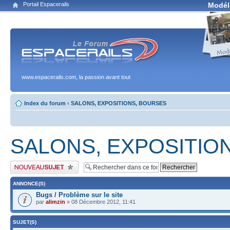
Portail Espacerails
Modél
www.espacerails.com, la passion avant tout
Index du forum
‹
SALONS, EXPOSITIONS, BOURSES
SALONS, EXPOSITIO
Publier un nouveau sujet
ANNONCE(S)
Bugs / Problème sur le site
par
alimzin
» 08 Décembre 2012, 11:41
SUJET(S)