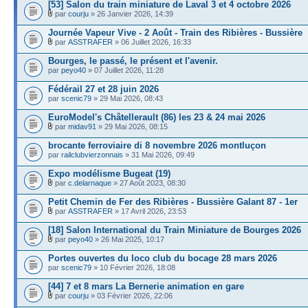
[53] Salon du train miniature de Laval 3 et 4 octobre 2026
par
courju
» 26 Janvier 2026, 14:39
Journée Vapeur Vive - 2 Août - Train des Ribières - Bussière
par
ASSTRAFER
» 06 Juillet 2026, 16:33
Bourges, le passé, le présent et l'avenir.
par
peyo40
» 07 Juillet 2026, 11:28
Fédérail 27 et 28 juin 2026
par
scenic79
» 29 Mai 2026, 08:43
EuroModel's Châtellerault (86) les 23 & 24 mai 2026
par
midav91
» 29 Mai 2026, 08:15
brocante ferroviaire di 8 novembre 2026 montluçon
par
railclubvierzonnais
» 31 Mai 2026, 09:49
Expo modélisme Bugeat (19)
par
c.delarnaque
» 27 Août 2023, 08:30
Petit Chemin de Fer des Ribières - Bussière Galant 87 - 1er
par
ASSTRAFER
» 17 Avril 2026, 23:53
[18] Salon International du Train Miniature de Bourges 2026
par
peyo40
» 26 Mai 2025, 10:17
Portes ouvertes du loco club du bocage 28 mars 2026
par
scenic79
» 10 Février 2026, 18:08
[44] 7 et 8 mars La Bernerie animation en gare
par
courju
» 03 Février 2026, 22:06