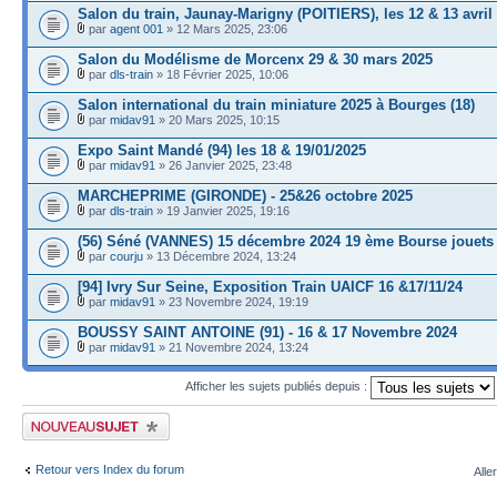
Salon du train, Jaunay-Marigny (POITIERS), les 12 & 13 avril
par
agent 001
» 12 Mars 2025, 23:06
Salon du Modélisme de Morcenx 29 & 30 mars 2025
par
dls-train
» 18 Février 2025, 10:06
Salon international du train miniature 2025 à Bourges (18)
par
midav91
» 20 Mars 2025, 10:15
Expo Saint Mandé (94) les 18 & 19/01/2025
par
midav91
» 26 Janvier 2025, 23:48
MARCHEPRIME (GIRONDE) - 25&26 octobre 2025
par
dls-train
» 19 Janvier 2025, 19:16
(56) Séné (VANNES) 15 décembre 2024 19 ème Bourse jouets
par
courju
» 13 Décembre 2024, 13:24
[94] Ivry Sur Seine, Exposition Train UAICF 16 &17/11/24
par
midav91
» 23 Novembre 2024, 19:19
BOUSSY SAINT ANTOINE (91) - 16 & 17 Novembre 2024
par
midav91
» 21 Novembre 2024, 13:24
Afficher les sujets publiés depuis :
Publier un nouveau sujet
Retour vers Index du forum
Alle