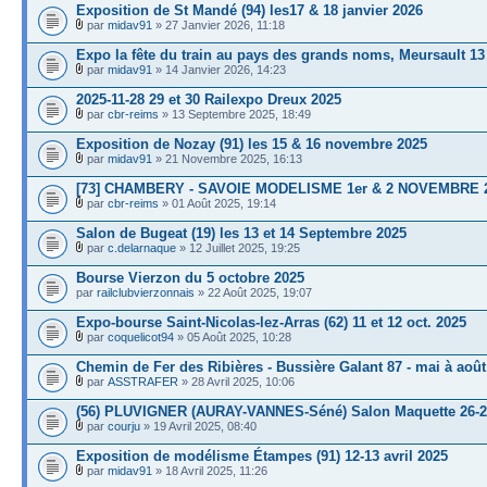
Exposition de St Mandé (94) les17 & 18 janvier 2026
par
midav91
» 27 Janvier 2026, 11:18
Expo la fête du train au pays des grands noms, Meursault 13
par
midav91
» 14 Janvier 2026, 14:23
2025-11-28 29 et 30 Railexpo Dreux 2025
par
cbr-reims
» 13 Septembre 2025, 18:49
Exposition de Nozay (91) les 15 & 16 novembre 2025
par
midav91
» 21 Novembre 2025, 16:13
[73] CHAMBERY - SAVOIE MODELISME 1er & 2 NOVEMBRE 
par
cbr-reims
» 01 Août 2025, 19:14
Salon de Bugeat (19) les 13 et 14 Septembre 2025
par
c.delarnaque
» 12 Juillet 2025, 19:25
Bourse Vierzon du 5 octobre 2025
par
railclubvierzonnais
» 22 Août 2025, 19:07
Expo-bourse Saint-Nicolas-lez-Arras (62) 11 et 12 oct. 2025
par
coquelicot94
» 05 Août 2025, 10:28
Chemin de Fer des Ribières - Bussière Galant 87 - mai à août
par
ASSTRAFER
» 28 Avril 2025, 10:06
(56) PLUVIGNER (AURAY-VANNES-Séné) Salon Maquette 26-27
par
courju
» 19 Avril 2025, 08:40
Exposition de modélisme Étampes (91) 12-13 avril 2025
par
midav91
» 18 Avril 2025, 11:26