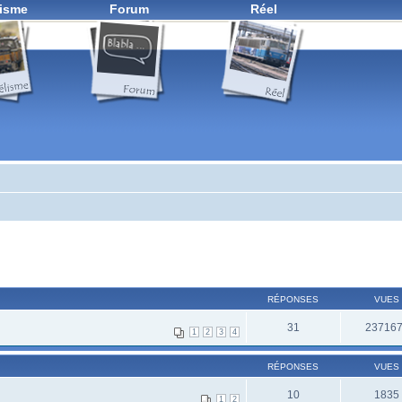
isme
Forum
Réel
RÉPONSES
VUES
31
23716
1
2
3
4
RÉPONSES
VUES
10
1835
1
2