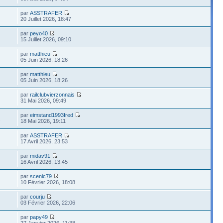
par
ASSTRAFER
20 Juillet 2026, 18:47
par
peyo40
15 Juillet 2026, 09:10
par
matthieu
05 Juin 2026, 18:26
par
matthieu
05 Juin 2026, 18:26
par
railclubvierzonnais
31 Mai 2026, 09:49
par
eimstand1993fred
1
18 Mai 2026, 19:11
par
ASSTRAFER
17 Avril 2026, 23:53
par
midav91
16 Avril 2026, 13:45
par
scenic79
10 Février 2026, 18:08
par
courju
03 Février 2026, 22:06
par
papy49
27 Janvier 2026, 11:38