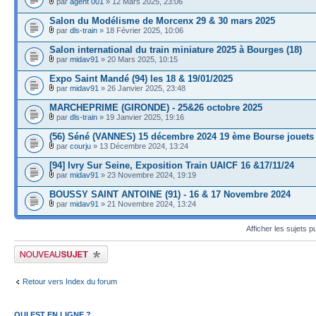
par
agent 001
» 12 Mars 2025, 23:06
Salon du Modélisme de Morcenx 29 & 30 mars 2025
par
dls-train
» 18 Février 2025, 10:06
Salon international du train miniature 2025 à Bourges (18)
par
midav91
» 20 Mars 2025, 10:15
Expo Saint Mandé (94) les 18 & 19/01/2025
par
midav91
» 26 Janvier 2025, 23:48
MARCHEPRIME (GIRONDE) - 25&26 octobre 2025
par
dls-train
» 19 Janvier 2025, 19:16
(56) Séné (VANNES) 15 décembre 2024 19 ème Bourse jouets
par
courju
» 13 Décembre 2024, 13:24
[94] Ivry Sur Seine, Exposition Train UAICF 16 &17/11/24
par
midav91
» 23 Novembre 2024, 19:19
BOUSSY SAINT ANTOINE (91) - 16 & 17 Novembre 2024
par
midav91
» 21 Novembre 2024, 13:24
Afficher les sujets p
Publier un nouveau sujet
Retour vers Index du forum
QUI EST EN LIGNE ?