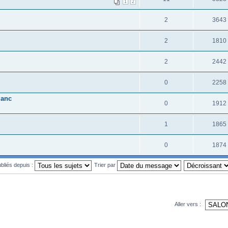
1
2
2
3643
2
1810
2
2442
0
2258
 anc
0
1912
1
1865
0
1874
ubliés depuis :
Trier par
Aller vers :