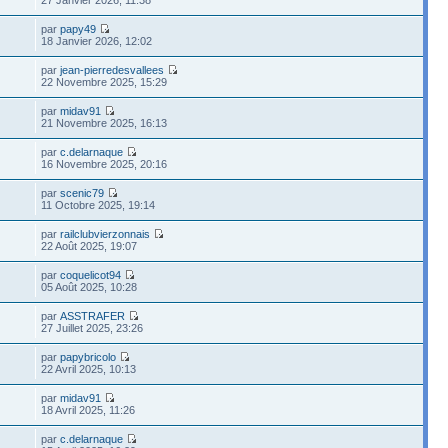
par
papy49
18 Janvier 2026, 12:02
par
jean-pierredesvallees
22 Novembre 2025, 15:29
par
midav91
21 Novembre 2025, 16:13
par
c.delarnaque
16 Novembre 2025, 20:16
par
scenic79
11 Octobre 2025, 19:14
par
railclubvierzonnais
22 Août 2025, 19:07
par
coquelicot94
05 Août 2025, 10:28
par
ASSTRAFER
27 Juillet 2025, 23:26
par
papybricolo
22 Avril 2025, 10:13
par
midav91
18 Avril 2025, 11:26
par
c.delarnaque