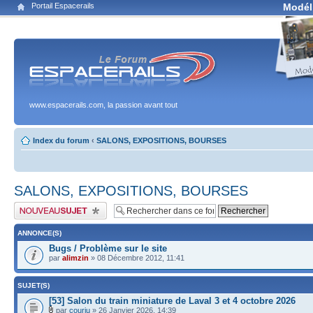
Portail Espacerails
Modél
www.espacerails.com, la passion avant tout
Index du forum
‹
SALONS, EXPOSITIONS, BOURSES
SALONS, EXPOSITIONS, BOURSES
Publier un nouveau sujet
ANNONCE(S)
Bugs / Problème sur le site
par
alimzin
» 08 Décembre 2012, 11:41
SUJET(S)
[53] Salon du train miniature de Laval 3 et 4 octobre 2026
par
courju
» 26 Janvier 2026, 14:39