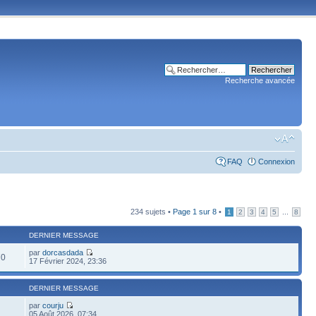
Recherche avancée
FAQ
Connexion
234 sujets •
Page
1
sur
8
•
...
1
2
3
4
5
8
DERNIER MESSAGE
par
dorcasdada
70
17 Février 2024, 23:36
DERNIER MESSAGE
par
courju
05 Août 2026, 07:34