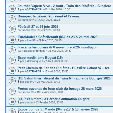
Journée Vapeur Vive - 2 Août - Train des Ribières - Bussière
par
ASSTRAFER
» 06 Juillet 2026, 16:33
Bourges, le passé, le présent et l'avenir.
par
peyo40
» 07 Juillet 2026, 11:28
Fédérail 27 et 28 juin 2026
par
scenic79
» 29 Mai 2026, 08:43
EuroModel's Châtellerault (86) les 23 & 24 mai 2026
par
midav91
» 29 Mai 2026, 08:15
brocante ferroviaire di 8 novembre 2026 montluçon
par
railclubvierzonnais
» 31 Mai 2026, 09:49
Expo modélisme Bugeat (19)
par
c.delarnaque
» 27 Août 2023, 08:30
Petit Chemin de Fer des Ribières - Bussière Galant 87 - 1er
par
ASSTRAFER
» 17 Avril 2026, 23:53
[18] Salon International du Train Miniature de Bourges 2026
par
peyo40
» 26 Mai 2025, 10:17
Portes ouvertes du loco club du bocage 28 mars 2026
par
scenic79
» 10 Février 2026, 18:08
[44] 7 et 8 mars La Bernerie animation en gare
par
courju
» 03 Février 2026, 22:06
Exposition de St Mandé (94) les17 & 18 janvier 2026
par
midav91
» 27 Janvier 2026, 11:18