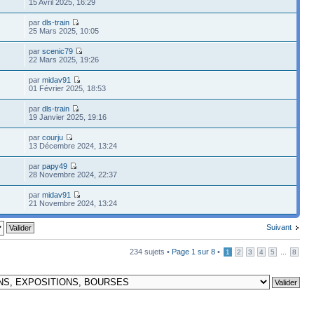
15 Avril 2025, 16:29
par
dls-train
25 Mars 2025, 10:05
par
scenic79
22 Mars 2025, 19:26
par
midav91
01 Février 2025, 18:53
par
dls-train
19 Janvier 2025, 19:16
par
courju
13 Décembre 2024, 13:24
par
papy49
28 Novembre 2024, 22:37
par
midav91
21 Novembre 2024, 13:24
Suivant
234 sujets •
Page
1
sur
8
•
...
1
2
3
4
5
8