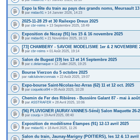
Expo la fête du train au pays des grands noms, Meursault 13
par
midav91
» 14 Janvier 2026, 14:23
2025-11-28 29 et 30 Railexpo Dreux 2025
par
cbr-reims
» 13 Septembre 2025, 18:49
Exposition de Nozay (91) les 15 & 16 novembre 2025
par
midav91
» 21 Novembre 2025, 16:13
[73] CHAMBERY - SAVOIE MODELISME 1er & 2 NOVEMBRE 
par
cbr-reims
» 01 Août 2025, 19:14
Salon de Bugeat (19) les 13 et 14 Septembre 2025
par
c.delarnaque
» 12 Juillet 2025, 19:25
Bourse Vierzon du 5 octobre 2025
par
railclubvierzonnais
» 22 Août 2025, 19:07
Expo-bourse Saint-Nicolas-lez-Arras (62) 11 et 12 oct. 2025
par
coquelicot94
» 05 Août 2025, 10:28
Chemin de Fer des Ribières - Bussière Galant 87 - mai à août
par
ASSTRAFER
» 28 Avril 2025, 10:06
(56) PLUVIGNER (AURAY-VANNES-Séné) Salon Maquette 26-27
par
courju
» 19 Avril 2025, 08:40
Exposition de modélisme Étampes (91) 12-13 avril 2025
par
midav91
» 18 Avril 2025, 11:26
Salon du train, Jaunay-Marigny (POITIERS), les 12 & 13 avril