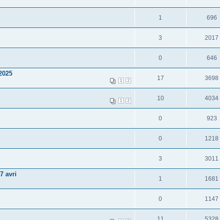
1
696
3
2017
0
646
2025
17
3698
1
2
10
4034
1
2
0
923
0
1218
3
3011
 avri
1
1681
0
1147
11
5328