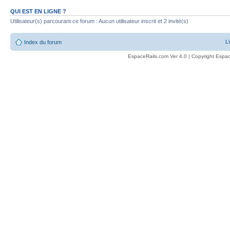
QUI EST EN LIGNE ?
Utilisateur(s) parcourant ce forum : Aucun utilisateur inscrit et 2 invité(s)
L
Index du forum
EspaceRails.com Ver 4.0 | Copyright Espac