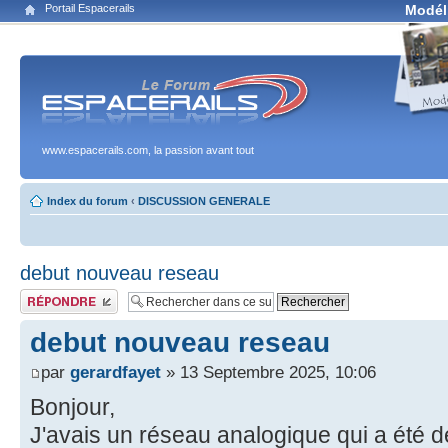
Portail Espacerails
Modél
www.espacerails.com, la passion avant tout
Index du forum
‹
DISCUSSION GENERALE
debut nouveau reseau
Publier une réponse
debut nouveau reseau
par
gerardfayet
» 13 Septembre 2025, 10:06
Bonjour,
J'avais un réseau analogique qui a été dét