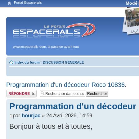
Portail Espacerails
Modél
www.espacerails.com, la passion avant tout
Index du forum
‹
DISCUSSION GENERALE
Programmation d'un décodeur Roco 10836.
Publier une réponse
Programmation d'un décodeur
par
hourjac
» 24 Avril 2026, 14:59
Bonjour à tous et à toutes,