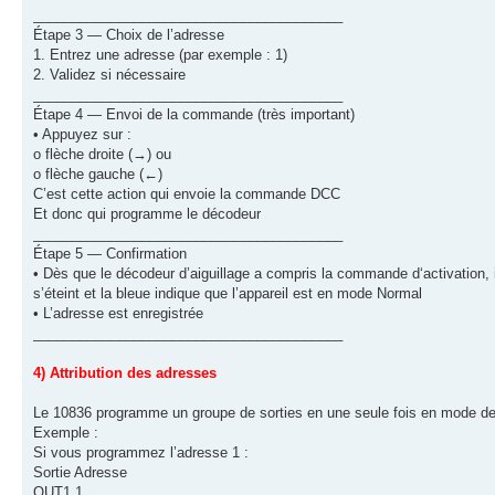
________________________________________
Étape 3 — Choix de l’adresse
1. Entrez une adresse (par exemple : 1)
2. Validez si nécessaire
________________________________________
Étape 4 — Envoi de la commande (très important)
• Appuyez sur :
o flèche droite (→) ou
o flèche gauche (←)
C’est cette action qui envoie la commande DCC
Et donc qui programme le décodeur
________________________________________
Étape 5 — Confirmation
• Dès que le décodeur d’aiguillage a compris la commande d‘activation, 
s’éteint et la bleue indique que l’appareil est en mode Normal
• L’adresse est enregistrée
________________________________________
4) Attribution des adresses
Le 10836 programme un groupe de sorties en une seule fois en mode de 
Exemple :
Si vous programmez l’adresse 1 :
Sortie Adresse
OUT1 1