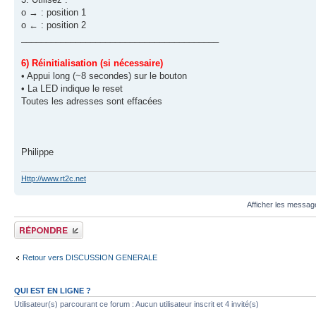
o → : position 1
o ← : position 2
________________________________________
6) Réinitialisation (si nécessaire)
• Appui long (~8 secondes) sur le bouton
• La LED indique le reset
Toutes les adresses sont effacées
Philippe
Http://www.rt2c.net
Afficher les messag
Publier une réponse
Retour vers DISCUSSION GENERALE
QUI EST EN LIGNE ?
Utilisateur(s) parcourant ce forum : Aucun utilisateur inscrit et 4 invité(s)