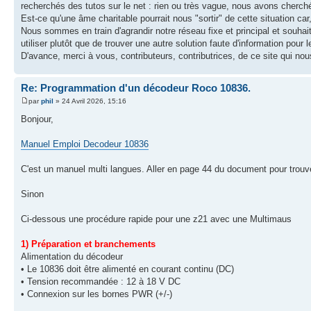
recherchés des tutos sur le net : rien ou très vague, nous avons cherché
Est-ce qu'une âme charitable pourrait nous "sortir" de cette situation c
Nous sommes en train d'agrandir notre réseau fixe et principal et souhai
utiliser plutôt que de trouver une autre solution faute d'information pour le
D'avance, merci à vous, contributeurs, contributrices, de ce site qui no
Re: Programmation d'un décodeur Roco 10836.
par
phil
» 24 Avril 2026, 15:16
Bonjour,
Manuel Emploi Decodeur 10836
C'est un manuel multi langues. Aller en page 44 du document pour trouv
Sinon
Ci-dessous une procédure rapide pour une z21 avec une Multimaus
1) Préparation et branchements
Alimentation du décodeur
• Le 10836 doit être alimenté en courant continu (DC)
• Tension recommandée : 12 à 18 V DC
• Connexion sur les bornes PWR (+/-)
________________________________________