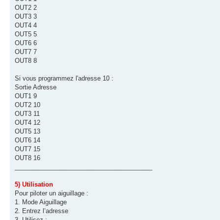
OUT2 2
OUT3 3
OUT4 4
OUT5 5
OUT6 6
OUT7 7
OUT8 8
Si vous programmez l'adresse 10 :
Sortie Adresse
OUT1 9
OUT2 10
OUT3 11
OUT4 12
OUT5 13
OUT6 14
OUT7 15
OUT8 16
________________________________________
5) Utilisation
Pour piloter un aiguillage :
1. Mode Aiguillage
2. Entrez l’adresse
3. Utilisez :