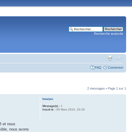
Recherche avancée
FAQ
Connexion
2 messages • Page
1
sur
1
hourjac
Message(s) :
1
Inscrit le :
09 Mars 2024, 20:26
B et nous
sible, nous avons