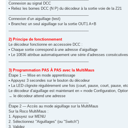
Connexion au signal DCC
• Reliez les bornes DCC (N P) du décodeur à la sortie voie de la Z21
________________________________________
Connexion d’un aiguillage (test)
• Branchez un seul aiguillage sur la sortie OUT1 A+B
________________________________________
2) Principe de fonctionnement
Le décodeur fonctionne en accessoire DCC :
• Chaque sortie correspond à une adresse d’aiguillage
• Le 10836 attribue automatiquement une série d’adresses consécutives
________________________________________
3) Programmation PAS À PAS avec la MultiMaus
Étape 1 — Mise en mode apprentissage
• Appuyez 3 secondes sur le bouton du décodeur
• La LED clignote régulièrement une fois (court, pause, court, pause, etc
Le décodeur d’aiguillage est maintenant en « mode Configuration, Optio
→ le décodeur attend une adresse
________________________________________
Étape 2 — Accès au mode aiguillage sur la MultiMaus
Sur la Roco MultiMaus :
1. Appuyez sur MENU
2. Sélectionnez "Aiguillages" (ou "Switch")
3. Validez