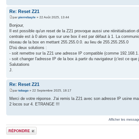
Re: Reset Z21
par
pierrebayle
» 22 Août 2025, 13:44
Bonjour,
Il est possible qu'un reset de la Z21 provoque aussi une réinitialisation
centrale est à 0 alors que sur une box il est par défaut à 1. La commun
réseau de la box en mettant 255.255.0.0. au lieu de 255.255.255.0
D'où deux solutions :
- soit remettre sur la Z21 une adresse IP compatible (comme 192.168.1
- soit changer l'adresse IP de la box à partir du navigateur (c'est ce que 
Salutations
J.
Re: Reset Z21
par
tobago
» 22 Septembre 2025, 18:17
Merci de votre réponse. J'ai remis la Z21 avec son adresse IP usine mais
2 locos sur 4. ETRANGE !!!
Afficher les messag
Publier une réponse