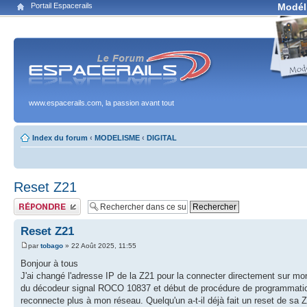
Portail Espacerails
Modél
www.espacerails.com, la passion avant tout
Index du forum
‹
MODELISME
‹
DIGITAL
Reset Z21
Publier une réponse
Reset Z21
par
tobago
» 22 Août 2025, 11:55
Bonjour à tous
J'ai changé l'adresse IP de la Z21 pour la connecter directement sur mo
du décodeur signal ROCO 10837 et début de procédure de programmation
reconnecte plus à mon réseau. Quelqu'un a-t-il déjà fait un reset de sa