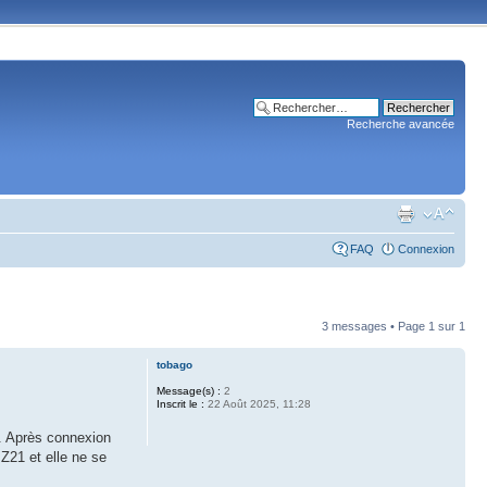
Recherche avancée
FAQ
Connexion
3 messages • Page
1
sur
1
tobago
Message(s) :
2
Inscrit le :
22 Août 2025, 11:28
s. Après connexion
Z21 et elle ne se