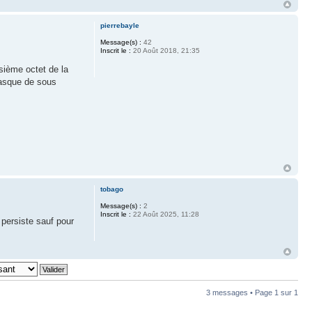
pierrebayle
Message(s) :
42
Inscrit le :
20 Août 2018, 21:35
isième octet de la
masque de sous
tobago
Message(s) :
2
Inscrit le :
22 Août 2025, 11:28
 persiste sauf pour
3 messages • Page
1
sur
1