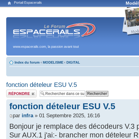
Portail Espacerails
Modél
www.espacerails.com, la passion avant tout
Index du forum
‹
MODELISME
‹
DIGITAL
fonction dételeur ESU V.5
Publier une réponse
fonction dételeur ESU V.5
par
infra
» 01 Septembre 2025, 16:16
Bonjour je remplace des décodeurs V.3 p
Sur AUX.1 j'ai:- brancher mon dételeur