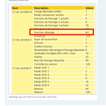
PIÈCES JOINTES
dételage.jpg (54.06 Kio) Consulté 2306 fois