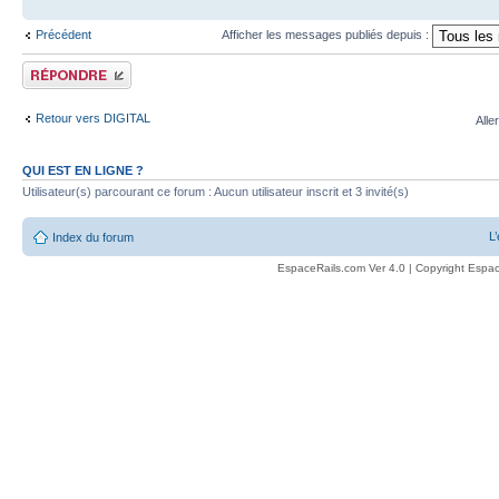
Précédent
Afficher les messages publiés depuis :
Publier une réponse
Retour vers DIGITAL
Alle
QUI EST EN LIGNE ?
Utilisateur(s) parcourant ce forum : Aucun utilisateur inscrit et 3 invité(s)
L
Index du forum
EspaceRails.com Ver 4.0 | Copyright Espac