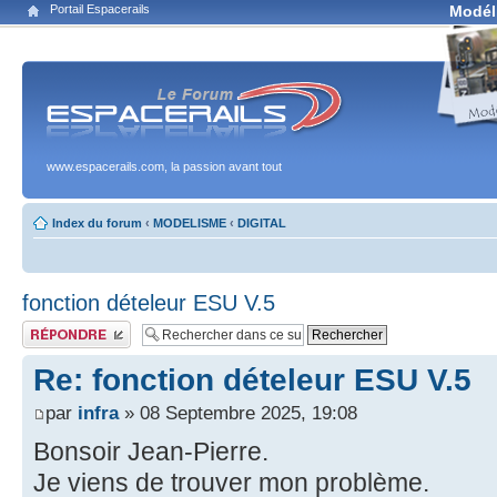
Portail Espacerails
Modél
www.espacerails.com, la passion avant tout
Index du forum
‹
MODELISME
‹
DIGITAL
fonction dételeur ESU V.5
Publier une réponse
Re: fonction dételeur ESU V.5
par
infra
» 08 Septembre 2025, 19:08
Bonsoir Jean-Pierre.
Je viens de trouver mon problème.