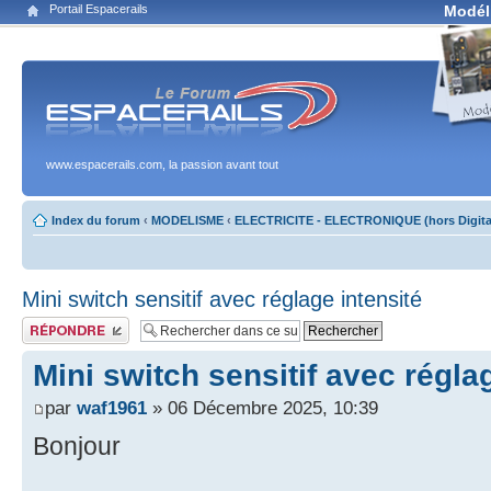
Portail Espacerails
Modél
www.espacerails.com, la passion avant tout
Index du forum
‹
MODELISME
‹
ELECTRICITE - ELECTRONIQUE (hors Digita
Mini switch sensitif avec réglage intensité
Publier une réponse
Mini switch sensitif avec régla
par
waf1961
» 06 Décembre 2025, 10:39
Bonjour