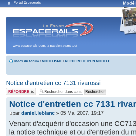
Portail Espacerails
Modél
www.espacerails.com, la passion avant tout
Index du forum
‹
MODELISME
‹
RECHERCHE D'UN MODELE
Notice d'entretien cc 7131 rivarossi
Publier une réponse
Notice d'entretien cc 7131 riva
par
daniel.leblanc
» 05 Mai 2007, 19:17
Venant d'acquérir d'occasion une CC713
la notice technique et ou d'entretien du 