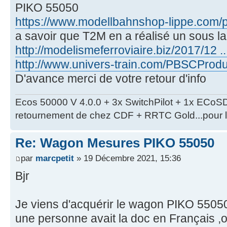
PIKO 55050
https://www.modellbahnshop-lippe.com/pr
a savoir que T2M en a réalisé un sous la
http://modelismeferroviaire.biz/2017/12 ..
http://www.univers-train.com/PBSCProd
D'avance merci de votre retour d'info
Ecos 50000 V 4.0.0 + 3x SwitchPilot + 1x ECoS
retournement de chez CDF + RRTC Gold...pour l'i
Re: Wagon Mesures PIKO 55050
par
marcpetit
» 19 Décembre 2021, 15:36
Bjr
Je viens d'acquérir le wagon PIKO 55050 
une personne avait la doc en Français ,o