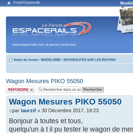
Portail Espacerails
Modél
www.espacerails.com, la passion avant tout
Index du forum
‹
MODELISME
‹
NOUVEAUTES SUR LES RAYONS
Wagon Mesures PIKO 55050
Publier une réponse
Wagon Mesures PIKO 55050
par
laurzif
» 30 Décembre 2017, 19:23
Bonjour à toutes et tous,
quelqu'un à t il pu tester le wagon de me