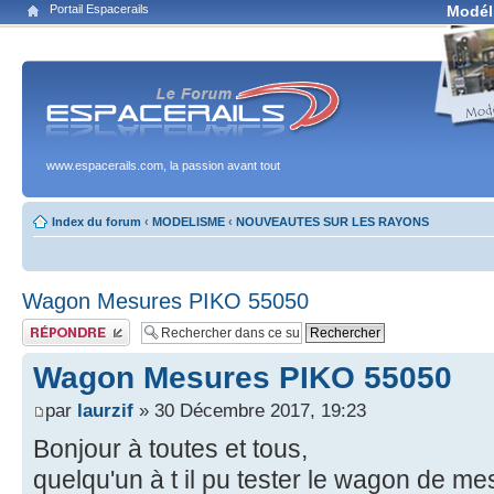
Portail Espacerails
Modél
www.espacerails.com, la passion avant tout
Index du forum
‹
MODELISME
‹
NOUVEAUTES SUR LES RAYONS
Wagon Mesures PIKO 55050
Publier une réponse
Wagon Mesures PIKO 55050
par
laurzif
» 30 Décembre 2017, 19:23
Bonjour à toutes et tous,
quelqu'un à t il pu tester le wagon de me