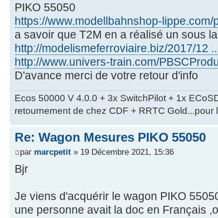
PIKO 55050
https://www.modellbahnshop-lippe.com/pr
a savoir que T2M en a réalisé un sous la
http://modelismeferroviaire.biz/2017/12 ..
http://www.univers-train.com/PBSCProd
D'avance merci de votre retour d'info
Ecos 50000 V 4.0.0 + 3x SwitchPilot + 1x ECoS
retournement de chez CDF + RRTC Gold...pour l'i
Re: Wagon Mesures PIKO 55050
par
marcpetit
» 19 Décembre 2021, 15:36
Bjr
Je viens d'acquérir le wagon PIKO 55050 
une personne avait la doc en Français ,o