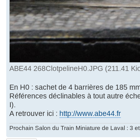
ABE44 268ClotpelineH0.JPG (211.41 Kio
En H0 : sachet de 4 barrières de 185 mm
Références déclinables à tout autre éch
I).
A retrouver ici :
http://www.abe44.fr
Prochain Salon du Train Miniature de Laval : 3 e