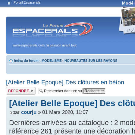
Portail Espacerails
Modél
www.espacerails.com, la passion avant tout
Index du forum
‹
MODELISME
‹
NOUVEAUTES SUR LES RAYONS
[Atelier Belle Epoque] Des clôtures en béton
Publier une réponse
[Atelier Belle Epoque] Des clô
par
courju
» 01 Mars 2020, 11:07
Dernières arrivées au catalogue : 2 modè
référence 261 présente une décoration 