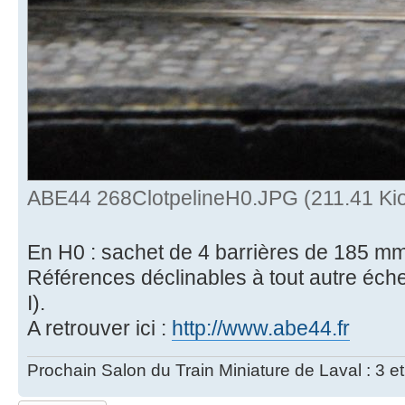
ABE44 268ClotpelineH0.JPG (211.41 Kio
En H0 : sachet de 4 barrières de 185 mm
Références déclinables à tout autre éch
I).
A retrouver ici :
http://www.abe44.fr
Prochain Salon du Train Miniature de Laval : 3 e