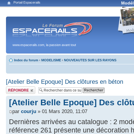
Portail Espacerails
Modél
www.espacerails.com, la passion avant tout
Index du forum
‹
MODELISME
‹
NOUVEAUTES SUR LES RAYONS
[Atelier Belle Epoque] Des clôtures en béton
Publier une réponse
[Atelier Belle Epoque] Des clô
par
courju
» 01 Mars 2020, 11:07
Dernières arrivées au catalogue : 2 modè
référence 261 présente une décoration 