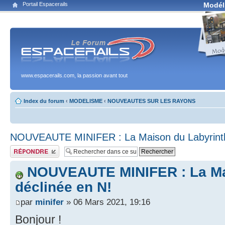
Portail Espacerails
Modél
www.espacerails.com, la passion avant tout
Index du forum
‹
MODELISME
‹
NOUVEAUTES SUR LES RAYONS
NOUVEAUTE MINIFER : La Maison du Labyrinth
Publier une réponse
NOUVEAUTE MINIFER : La Ma
déclinée en N!
par
minifer
» 06 Mars 2021, 19:16
Bonjour !