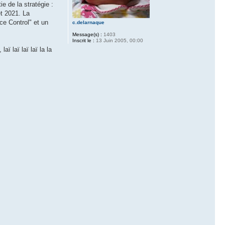
e de la stratégie :
et 2021. La
ce Control" et un
c.delarnaque
Message(s) :
1403
Inscrit le :
13 Juin 2005, 00:00
ï laï laï laï la la