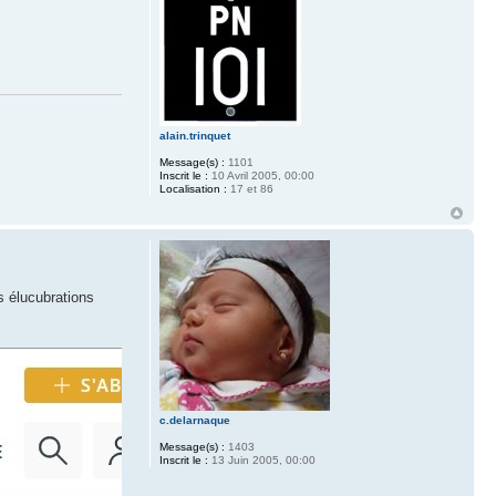
alain.trinquet
Message(s) :
1101
Inscrit le :
10 Avril 2005, 00:00
Localisation :
17 et 86
s élucubrations
c.delarnaque
Message(s) :
1403
Inscrit le :
13 Juin 2005, 00:00