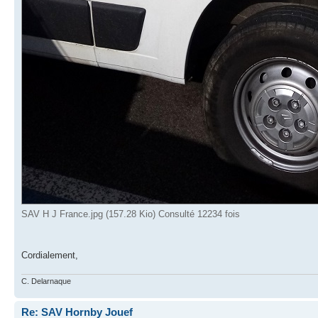
SAV H J France.jpg (157.28 Kio) Consulté 12234 fois
Cordialement,
C. Delarnaque
Re: SAV Hornby Jouef