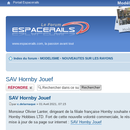
Portail Espacerails
Modél
www.espacerails.com, la passion avant tout
Index du forum
‹
MODELISME
‹
NOUVEAUTES SUR LES RAYONS
SAV Hornby Jouef
Publier une réponse
SAV Hornby Jouef
par
c.delarnaque
» 01 Avril 2021, 07:15
Monsieur Olivier Lanter, dirigeant de la filiale française Hornby souhai
Hornby Hobbies LTD. Fort de cette nouvelle volonté commerciale, le rése
mise à jour de sa page sur internet :
SAV Hornby Jouef