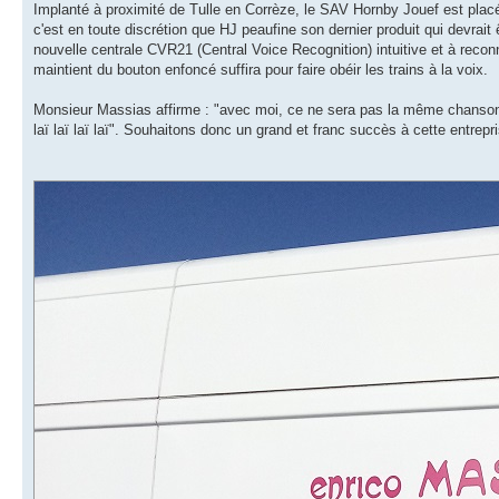
Implanté à proximité de Tulle en Corrèze, le SAV Hornby Jouef est placé 
c'est en toute discrétion que HJ peaufine son dernier produit qui devrait 
nouvelle centrale CVR21 (Central Voice Recognition) intuitive et à recon
maintient du bouton enfoncé suffira pour faire obéir les trains à la voix.
Monsieur Massias affirme : "avec moi, ce ne sera pas la même chanson" ava
laï laï laï laï". Souhaitons donc un grand et franc succès à cette entrepr