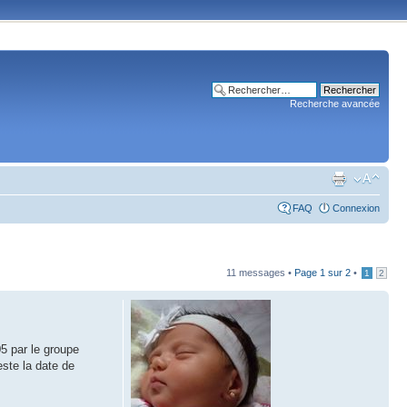
Recherche avancée
FAQ
Connexion
11 messages •
Page
1
sur
2
•
1
2
05 par le groupe
este la date de