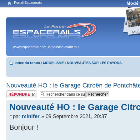
Portail Espacerails
Modél
www.espacerails.com, la passion avant tout
Index du forum
‹
MODELISME
‹
NOUVEAUTES SUR LES RAYONS
Nouveauté HO : le Garage Citroën de Pontchâte
Publier une réponse
Nouveauté HO : le Garage Citr
par
minifer
» 09 Septembre 2021, 20:37
Bonjour !