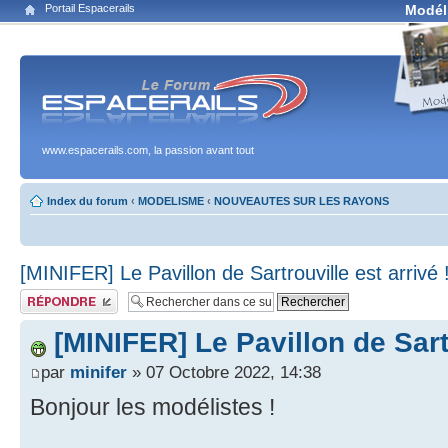
Portail Espacerails
Modél
www.espacerails.com, la passion avant tout
Index du forum
‹
MODELISME
‹
NOUVEAUTES SUR LES RAYONS
[MINIFER] Le Pavillon de Sartrouville est arrivé 
Publier une réponse
[MINIFER] Le Pavillon de Sartr
par
minifer
» 07 Octobre 2022, 14:38
Bonjour les modélistes !