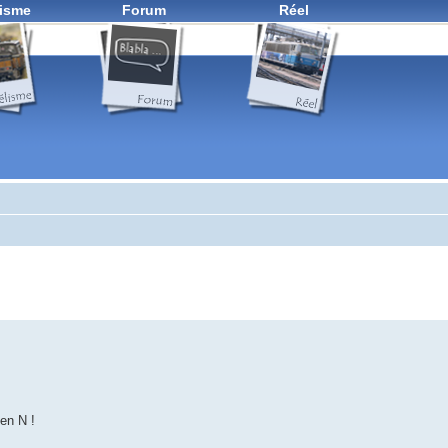
isme
Forum
Réel
 en N !