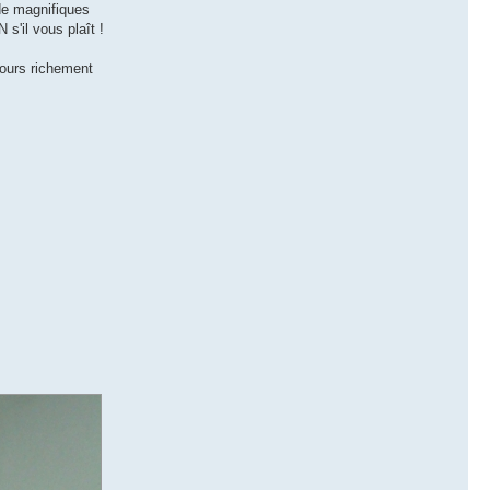
de magnifiques
s'il vous plaît !
jours richement