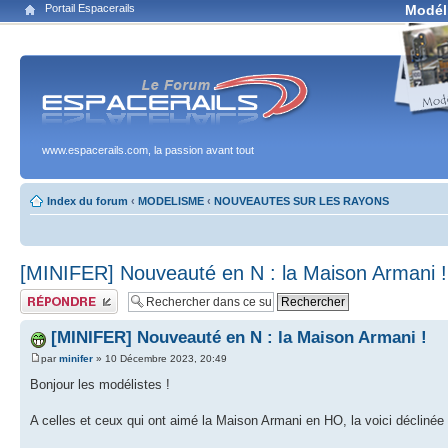
Portail Espacerails
Modél
www.espacerails.com, la passion avant tout
Index du forum
‹
MODELISME
‹
NOUVEAUTES SUR LES RAYONS
[MINIFER] Nouveauté en N : la Maison Armani !
Publier une réponse
[MINIFER] Nouveauté en N : la Maison Armani !
par
minifer
» 10 Décembre 2023, 20:49
Bonjour les modélistes !
A celles et ceux qui ont aimé la Maison Armani en HO, la voici déclinée