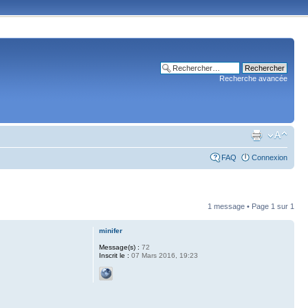
Recherche avancée
FAQ
Connexion
1 message • Page
1
sur
1
minifer
Message(s) :
72
Inscrit le :
07 Mars 2016, 19:23