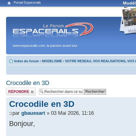
Portail Espacerails
Modél
www.espacerails.com, la passion avant tout
Index du forum
‹
MODELISME
‹
VOTRE RESEAU, VOS REALISATIONS, VOS
Crocodile en 3D
Publier une réponse
Crocodile en 3D
par
gbaussart
» 03 Mai 2026, 11:16
Bonjour,