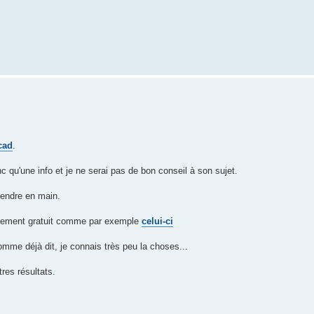
cad
.
onc qu'une info et je ne serai pas de bon conseil à son sujet.
prendre en main.
gement gratuit comme par exemple
celui-ci
omme déjà dit, je connais très peu la choses...
res résultats.