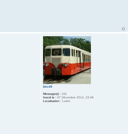
blrc45
Message(s) :
161
Inscrit le :
07 Décembre 2014, 23:48
Localisation :
Loiret