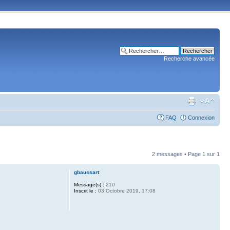
Recherche avancée
FAQ
Connexion
2 messages • Page
1
sur
1
gbaussart
Message(s) :
210
Inscrit le :
03 Octobre 2019, 17:08