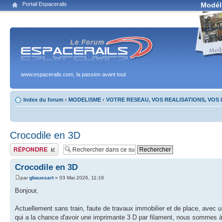
Portail Espacerails
Modél
www.espacerails.com, la passion avant tout
Index du forum
‹
MODELISME
‹
VOTRE RESEAU, VOS REALISATIONS, VOS
Crocodile en 3D
Publier une réponse
Crocodile en 3D
par
gbaussart
» 03 Mai 2026, 11:16
Bonjour,
Actuellement sans train, faute de travaux immobilier et de place, avec u
qui a la chance d'avoir une imprimante 3 D par filament, nous sommes à 