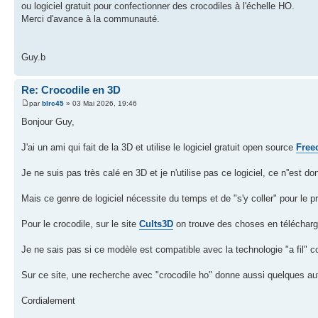
ou logiciel gratuit pour confectionner des crocodiles à l'échelle HO.
Merci d'avance à la communauté.
Guy.b
Re: Crocodile en 3D
par
blrc45
» 03 Mai 2026, 19:46
Bonjour Guy,
J'ai un ami qui fait de la 3D et utilise le logiciel gratuit open source
Free
Je ne suis pas très calé en 3D et je n'utilise pas ce logiciel, ce n''est d
Mais ce genre de logiciel nécessite du temps et de "s'y coller" pour le 
Pour le crocodile, sur le site
Cults3D
on trouve des choses en téléchar
Je ne sais pas si ce modèle est compatible avec la technologie "a fil" c
Sur ce site, une recherche avec "crocodile ho" donne aussi quelques aut
Cordialement