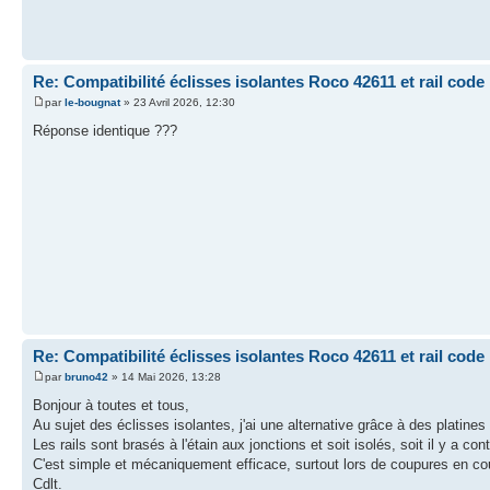
Re: Compatibilité éclisses isolantes Roco 42611 et rail code
par
le-bougnat
» 23 Avril 2026, 12:30
Réponse identique ???
Re: Compatibilité éclisses isolantes Roco 42611 et rail code
par
bruno42
» 14 Mai 2026, 13:28
Bonjour à toutes et tous,
Au sujet des éclisses isolantes, j'ai une alternative grâce à des platine
Les rails sont brasés à l'étain aux jonctions et soit isolés, soit il y a cont
C'est simple et mécaniquement efficace, surtout lors de coupures en courb
Cdlt.