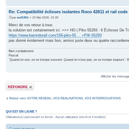
Re: Compatibilité éclisses isolantes Roco 42611 et rail code
par
waf1961
» 15 Mai 2026, 10:30
Merci de vos retour à tous.
la solution est certainement ici: >>> HO | Piko 55293 - 6 Éclisses De T
https://www.barondurail.com/156-piko-55 ... =PIK-55293
pas donné évidement mais bon, amissi juste deux ou quatre raccordemen
Bien cordialement.
Pascal
"Quand on ose, on se trompe souvent. Quand on n'ose pas, on se trompe toujours"
. 
Afficher les messag
Publier une réponse
Retour vers VOTRE RESEAU, VOS REALISATIONS, VOS INTERROGATIONS
QUI EST EN LIGNE ?
Utilisateur(s) parcourant ce forum : Aucun utilisateur inscrit et 4 invité(s)
Index du forum