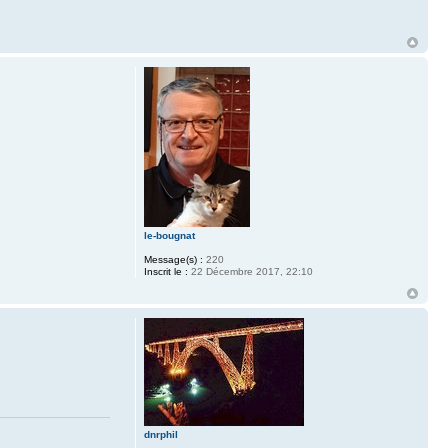
le-bougnat
Message(s) :
220
Inscrit le :
22 Décembre 2017, 22:10
dnrphil