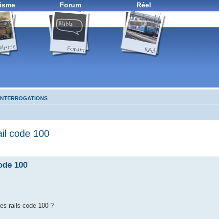
isme
Forum
Réel
 INTERROGATIONS
ail code 100
code 100
es rails code 100 ?