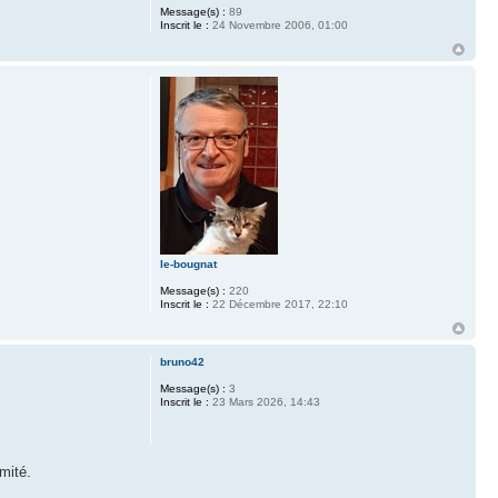
Message(s) :
89
Inscrit le :
24 Novembre 2006, 01:00
le-bougnat
Message(s) :
220
Inscrit le :
22 Décembre 2017, 22:10
bruno42
Message(s) :
3
Inscrit le :
23 Mars 2026, 14:43
mité.