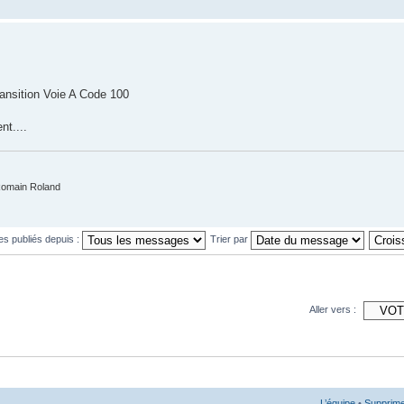
ransition Voie A Code 100
t....
Romain Roland
es publiés depuis :
Trier par
Aller vers :
L’équipe
•
Supprime