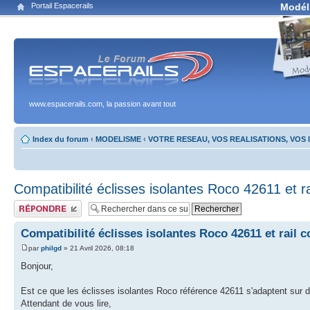
Portail Espacerails
Modél
www.espacerails.com, la passion avant tout
Index du forum
‹
MODELISME
‹
VOTRE RESEAU, VOS REALISATIONS, VOS
Compatibilité éclisses isolantes Roco 42611 et r
Publier une réponse
Compatibilité éclisses isolantes Roco 42611 et rail 
par
philgd
» 21 Avril 2026, 08:18
Bonjour,
Est ce que les éclisses isolantes Roco référence 42611 s'adaptent sur d
Attendant de vous lire,