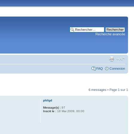
Recherche avancée
FAQ
Connexion
6 messages • Page
1
sur
1
philgd
Message(s) :
97
Inscrit le :
18 Mai 2009, 00:00