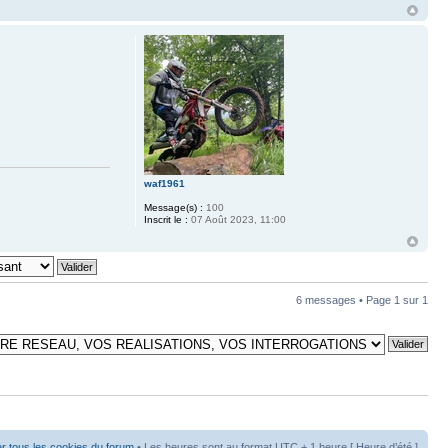
waf1961
Message(s) :
100
Inscrit le :
07 Août 2023, 11:00
6 messages • Page
1
sur
1
r tous les cookies du forum
• Les heures sont au format UTC + 1 heure [ Heure d’été ]