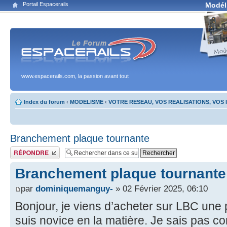
Portail Espacerails
Modél
www.espacerails.com, la passion avant tout
Index du forum
‹
MODELISME
‹
VOTRE RESEAU, VOS REALISATIONS, VOS
Branchement plaque tournante
Publier une réponse
Branchement plaque tournante
par
dominiquemanguy-
» 02 Février 2025, 06:10
Bonjour, je viens d’acheter sur LBC une 
suis novice en la matière. Je sais pas c